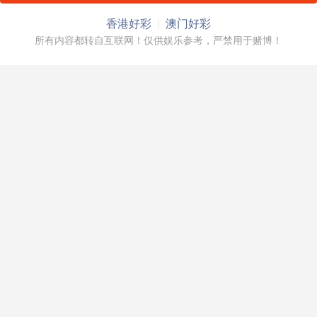
香港好彩
澳门好彩
所有内容都转自互联网！仅供娱乐参考，严禁用于赌博！