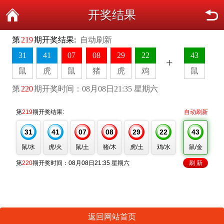
开奖结果
返回网站首页