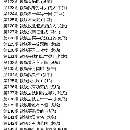
第122期 欲钱买触电 (马羊)
第123期 欲钱找专打坏人的人(牛猪)
第124期 欲钱看千年等一回 (牛马)
第125期 欲钹看天庭 (牛马)
第126期 欲钱找狐假虎威的人(龙鼠)
第127期 欲钱买南征北战 (马牛)
第128期 欲钱去买—统江山的(兔马)
第129期 欲钱看—箭双雕 (龙虎)
第130期 欲钱买天上动物 (龙鸡)
第131期 欲钱去找刚出世婴儿(蛇龙)
第132期 欲钱看六六大顺 (马猴)
第133期 欲钱等月圆时 (猪牛)
第134期 欲钱找去年 (猪牛)
第135期 欲线找虫吃 (龙鸡)
第136期 欲钱买有功劳的 (龙鸡)
第137期 欲钱去找刚出世婴儿(蛇龙)
第138期 欲钱去找去年十—期(兔马)
第139期 欲钱看谁有本领 (龙蛇)
第140期 欲钱买温柔的 (鸡马)
第141期 欲钱找灵古塔 (龙兔)
第142期 欲钱买有功劳的 (龙鸡)
第143期 欲钱去出界各地旅游(猴狗)