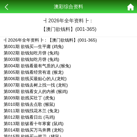
澳彩综合资料
┫
2026年全年资料┣：
【澳门欲钱料】(001-365)
┫2026年全年资料┣：【澳门欲钱料】(001-365)
第001期 欲钱买—生平庸 (鸡兔)
第002期 欲钱知吃月饼 (兔鸡)
第003期 欲钱知吃月饼 (兔鸡)
第004期 欲钱看最有气质的人(猴兔)
第005期 欲钱看经营有道 (猴龙)
第006期 欲线买最贴心的人(龙蛇)
第007期 欲钱去树上找一找 (龙蛇)
第008期 欲钱看女人的内裤 (猴鸡)
第009期 欲残买壮丁 (虎兔)
第010期 欲钱去点歌 (猴鼠)
第011期 欲钱找花木兰 (兔龙)
第012期 欲钱看日出 (马鸡)
第013期 欲钹看十年寒窗 (鼠鸡)
第014期 欲钱买万马奔腾 (龙蛇)
第015期 欲钱买一把刀（猪鼠）