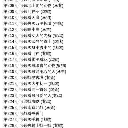
第208期 欲钱地上爬的动物 (马龙)
第209期 欲钱问在圣 (虎蛇)
第210期 欲钱看天庭 (马狗)
第211期 欲钱去买万里长城 (牛鼠)
第212期 欲钱唱小曲 (马羊)
第213期 欲钱看女人的内裤 (猴鸡)
第214期 欲钱买武当的道士 (虎猪)
第215期 欲钱买身小脚小的 (猪虎)
第216期 欲钱看门神 (龙蛇)
第217期 欲钱看雾里看花 (鸡猴)
第218期 欲钱买最珍贵的动物(猴狗)
第219期 欲钱买最能用心的人(马羊)
第220期 欲钱找灵古塔 (龙兔)
第221期 欲钱买大年初一 (鼠虎)
第222期 欲钱看同一首歌 (虎兔)
第223期 欲钱看最可爱的人(龙鸡)
第224期 欲线找虫吃 (龙鸡)
第225期 欲钱南京北战 (马兔)
第226期 欲战看书香门
第227期 欲钱买手机 (猪蛇)
第228期 欲钱去树上找一找 (龙蛇)