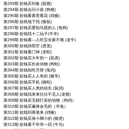
第293期 欲钱买刘备 (鼠猪)
第294期 欲钱去问小孩 (狗猪)
第295期 欲钱看雾里看花 (鸡猴)
第296期 欲线地下找 (猴鼠)
第297期 欲钱买爱拍马屁的人 (兔狗)
第298期 欲钱找十二仙子(牛羊)
第299期 欲钱看—人吃宝全家不饿 (龙牛)
第300期 欲钱孙陪空 (虎龙)
第301期 欲钱看门神 (龙蛇)
第302期 欲钱买大年初一 (鼠虎)
第303期 欲钱买长命动物 (狗蛇)
第304期 欲钱知吃月饼 (兔鸡)
第305期 欲钱买人人有的 (猴羊)
第306期 欲钱买手机 (猪蛇)
第307期 欲钱买人类的徂先 (鼠鸡)
第308期 欲钱找来来往往不见人(龙猪)
第309期 欲钱买无精打采的动物（狗鸡）
第310期 欲钱买遍身金毛的（羊兔）
第311期 欲线到香港来 (鸡猴)
第312期 欲钱买身小脚小的 (猪虎)
第313期 欲钱看千年等一回 (牛马)