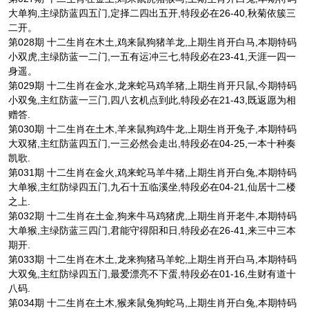
大单狗,主绿防蓝四五门,定择二四出五开,特段必在26-40,秋菊依簇三
二开。
第028期 十二生肖在木土,鸡来鼠狗猪羊龙,上期生肖开白马,本期特码
小双虎,主绿防蓝一二门,一五有运冲三七,特段必在23-41,天涯一四一
身遥。
第029期 十二生肖在金水,龙来蛇马鸡羊猪,上期生肖开只鼠,今期特码
小双兔,主红防蓝一三门,四八玄机点到此,特段必在21-43,既返愿为相
赠答.
第030期 十二生肖在土木,羊来鼠狗鸡牛龙,上期生肖开兔子,本期特码
大双猪,主红防蓝四五门,一三必然会走出,特段必在04-25,一本十种奏
凯歌.
第031期 十二生肖在金火,鸡来蛇马羊牛猪,上期生肖开白兔,本期特码
大单猴,主红防绿四五门,九石十五临溪坐,特段必在04-21,仙居十二楼
之上.
第032期 十二生肖在土金,狗来牛马鸡猪虎,上期生肖开老牛,本期特码
大单猴,主绿防蓝三四门,君能守得阳和日,特段必在26-41,来三中三本
期开.
第033期 十二生肖在木土,龙来狗猪马羊蛇,上期生肖开白马,本期特码
大双兔,主红防绿四五门,最爱漂亮不下蛋,特段必在01-16,生财有道十
八码.
第034期 十二生肖在土木,猴来鼠兔狗蛇马,上期生肖开白兔,本期特码