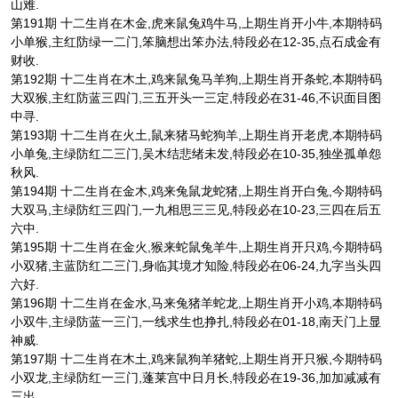
山难.
第191期 十二生肖在木金,虎来鼠兔鸡牛马,上期生肖开小牛,本期特码
小单猴,主红防绿一二门,笨脑想出笨办法,特段必在12-35,点石成金有
财收.
第192期 十二生肖在木土,鸡来鼠兔马羊狗,上期生肖开条蛇,本期特码
大双猴,主红防蓝三四门,三五开头一三定,特段必在31-46,不识面目图
中寻.
第193期 十二生肖在火土,鼠来猪马蛇狗羊,上期生肖开老虎,本期特码
小单兔,主绿防红二三门,吴木结悲绪未发,特段必在10-35,独坐孤单怨
秋风.
第194期 十二生肖在金木,鸡来兔鼠龙蛇猪,上期生肖开白兔,今期特码
大双马,主绿防红三四门,一九相思三三见,特段必在10-23,三四在后五
六中.
第195期 十二生肖在金火,猴来蛇鼠兔羊牛,上期生肖开只鸡,今期特码
小双猪,主蓝防红二三门,身临其境才知险,特段必在06-24,九字当头四
六好.
第196期 十二生肖在金水,马来兔猪羊蛇龙,上期生肖开小鸡,本期特码
小双牛,主绿防蓝一三门,一线求生也挣扎,特段必在01-18,南天门上显
神威.
第197期 十二生肖在木土,鸡来鼠狗羊猪蛇,上期生肖开只猴,今期特码
小双龙,主绿防红一三门,蓬莱宫中日月长,特段必在19-36,加加减减有
三出.