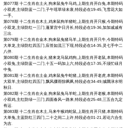
第077期 十二生肖在土火,狗来鼠兔牛马鸡,上期生肖开白兔,本期特码
小双虎,主绿防蓝一二门,子午瑶草绿未衰,特段必在19-45,飞雪花大如
一手。
第078期 十二生肖在木土,鸡来鼠狗羊猪蛇,上期生肖开只猴,今期特码
小双龙,主绿防红一三门,蓬莱宫中日月长,特段必在19-36,加加减减有
三出.
第079期 十二生肖在金木,狗来鼠兔猪马羊,上期生肖开只牛,今期特码
大单龙,主绿防红四五门,应答如流三下现,特段必在14-35,灵七手中二
八伴.
第080期 十二生肖在金火,猪来龙马鼠鸡狗,上期生肖开老鼠,本期特码
小双兔,主绿防蓝一二门,十五一码加上六,特段必在17-35,不须忙碌月
中兔.
第081期 十二生肖在土金,鸡来鼠兔牛蛇猪,上期生肖开老虎,本期特码
大双羊,主绿防红四五门,飘风骤雨惊飒飒,特段必在34-49,缄隅渌水明
秋日.
第082期 十二生肖在火金,狗来鼠兔马羊蛇,上期生肖开老猴,本期特码
小双鸡,主红防绿一三门,四面春风一路来,特段必在25-48,三五合九定
有运.
第083期 十二生肖在木土,马来牛猴鸡蛇鼠,上期生肖开只猪,本期特码
大单兔,主蓝防红三四门,二十之间二上许,特段必在01-21,若论六合生
为吉.