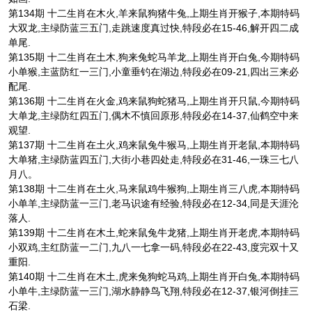
第134期 十二生肖在木火,羊来鼠狗猪牛兔,上期生肖开猴子,本期特码
大双龙,主绿防蓝三五门,走跳速度真过快,特段必在15-46,解开四二成
单尾.
第135期 十二生肖在土木,狗来兔蛇马羊龙,上期生肖开白兔,今期特码
小单猴,主蓝防红一三门,小童垂钓在湖边,特段必在09-21,四出三来必
配尾.
第136期 十二生肖在火金,鸡来鼠狗蛇猪马,上期生肖开只鼠,今期特码
大单龙,主绿防红四五门,偶木不慎回原形,特段必在14-37,仙鹤空中来
观望.
第137期 十二生肖在土火,鸡来鼠兔牛猴马,上期生肖开老鼠,本期特码
大单猪,主绿防蓝四五门,大街小巷四处走,特段必在31-46,一珠三七八
月八。
第138期 十二生肖在土火,马来鼠鸡牛猴狗,上期生肖三八虎,本期特码
小单羊,主绿防蓝一三门,老马识途有经验,特段必在12-34,同是天涯沦
落人.
第139期 十二生肖在木土,蛇来鼠兔牛龙猪,上期生肖开老虎,本期特码
小双鸡,主红防蓝一二门,九八一七拿一码,特段必在22-43,度完双十又
重阳.
第140期 十二生肖在木土,虎来兔狗蛇马鸡,上期生肖开白兔,本期特码
小单牛,主绿防蓝一三门,湖水静静鸟飞翔,特段必在12-37,银河倒挂三
石梁.