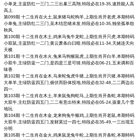
小单龙,主蓝防红一三门,二三出巢三高翔,特段必在19-35,速胜能人高
高上.
第099期 十二生肖在火土,鼠来猪马蛇狗羊,上期生肖开老虎,本期特码
小单兔,主绿防红二三门,吴木结悲绪未发,特段必在10-35,独坐孤单怨
秋风.
第100期 十二生肖在木土,鸡来马兔牛龙蛇,上期生肖开只虎,本期特码
小双鼠,主蓝防红一二门,黄云萧条白曰暗,特段必在11-34,天姥连天向
天横.
第101期 十二生肖在水火,兔来马狗猴鼠虎,上期生肖开白羊,本期特码
小双牛,主绿防蓝一二门,是四是三是可猜,特段必在06-21,五未调和百
味香.
第102期 十二生肖在金木,马来蛇兔虎牛猪,上期生肖开只猪,本期特码
大单羊,主绿防蓝四五门,俯伏而卧体投地,特段必在32-48,二二两边出
四一.
第103期 十二生肖在木土,羊来鼠兔狗蛇马,上期生肖开条蛇,本期特码
大双牛,主红防蓝四五门,二二有意出特来,特段必在05-24,孩童几个雪
地玩.
第104期 十二生肖在木金,龙来狗兔牛猴鸡,上期生肖开老鼠,本期特码
大双牛,主绿防蓝四五门,发财莫过一四七,特段必在35-49,一三出现五
分明.
第105期 十二生肖在金火,鸡来鼠龙兔牛蛇,上期生肖开条蛇,本期特码