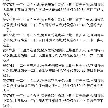
第070期 十二生肖在木金,羊来鸡猴牛马蛇,上期生肖开只狗,本期特码
大单鸡,主蓝防红四五门,不是一人能译码,特段必在10-34,三四广迎八
方客.
第071期 十二生肖在土火,狗来鼠兔牛马鸡,上期生肖开白兔,本期特码
小双虎,主绿防蓝一二门,子午瑶草绿未衰,特段必在19-45,飞雪花大如
一手。
第072期 十二生肖在木火,兔来鼠蛇龙虎羊,上期生肖开条龙,今期特码
小单狗,主绿防蓝一二门,吉日升腾果遂期,特段必在13-32,五米三步马
在追。
第073期 十二生肖在金火,猪来龙蛇鸡猴鼠,上期生肖开只马,今期特码
小双兔,主蓝防红一三门,天生看家识得人,特段必在18-41,一六一九发
萌芽.
第074期 十二生肖在木金,兔来鸡牛蛇马猴,上期生肖开只鸡,本期特码
小双鼠,主绿防蓝一二门,跟随家主踱闲步,特段必在08-25,整日鼾睡沉
如泥.
第075期 十二生肖在土火,狗来鼠猪马羊兔,上期生肖开只猪,本期特码
小双虎,主绿防红二三门,新枝叶才五七片,特段必在30-49,房门紧关无
人回.
第076期 十二生肖在金火,猪来狗鸡牛猴马,上期生肖开老虎,今期特码
小双羊,主蓝防红一三门,屋内两生酒味香,特段必在10-34,日行千里不
辞苦.