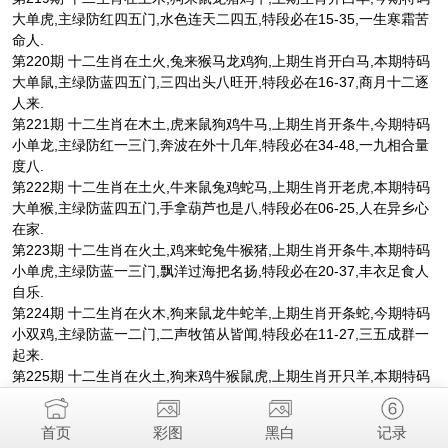
大单虎,主绿防红四五门,水色连天二四五,特段必在15-35,一生寒霜苦
命人.
第220期 十二生肖在土火,兔来猴马龙鸡狗,上期生肖开白马,本期特码
大单鼠,主绿防蓝四五门,三四出头八旺开,特段必在16-37,商月十二逐
人来.
第221期 十二生肖在木土,虎来鼠狗鸡牛马,上期生肖开条牛,今期特码
小单龙,主绿防红一三门,奔波在外十几年,特段必在34-48,一九相合量
度八.
第222期 十二生肖在土火,牛来鼠兔鸡蛇马,上期生肖开老虎,本期特码
大单猴,主绿防蓝四五门,手拿葫芦也是八,特段必在06-25,人在异乡心
在家.
第223期 十二生肖在火土,鸡来蛇兔牛猴猪,上期生肖开条牛,本期特码
小单虎,主绿防蓝一三门,飘洋过海把名扬,特段必在20-37,丰衣足食人
自乐.
第224期 十二生肖在火木,狗来鼠龙牛蛇羊,上期生肖开条蛇,今期特码
小双鸡,主绿防蓝一二门,二声牧笛从皆闻,特段必在11-27,三五成群一
起来.
第225期 十二生肖在火土,狗来鸡牛猴鼠虎,上期生肖开只羊,本期特码
大双马,主红防蓝三四门,名扬四海飘红旗,特段必在02-19,二十红火九
繁荣。
首页
彩图
黑白
记录
第226期 十二生肖在土木,牛马看蛇兔鸡虎,上期生肖开白羊,本期特码