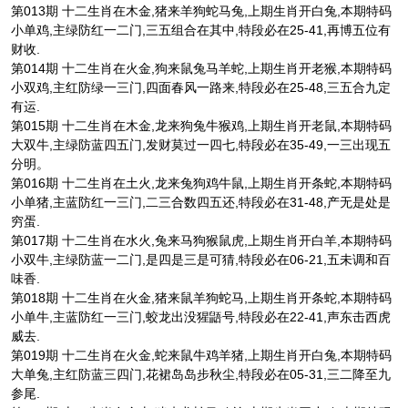
第013期 十二生肖在木金,猪来羊狗蛇马兔,上期生肖开白兔,本期特码
小单鸡,主绿防红一二门,三五组合在其中,特段必在25-41,再博五位有
财收.
第014期 十二生肖在火金,狗来鼠兔马羊蛇,上期生肖开老猴,本期特码
小双鸡,主红防绿一三门,四面春风一路来,特段必在25-48,三五合九定
有运.
第015期 十二生肖在木金,龙来狗兔牛猴鸡,上期生肖开老鼠,本期特码
大双牛,主绿防蓝四五门,发财莫过一四七,特段必在35-49,一三出现五
分明。
第016期 十二生肖在土火,龙来兔狗鸡牛鼠,上期生肖开条蛇,本期特码
小单猪,主蓝防红一三门,二三合数四五还,特段必在31-48,产无是处是
穷蛋.
第017期 十二生肖在水火,兔来马狗猴鼠虎,上期生肖开白羊,本期特码
小双牛,主绿防蓝一二门,是四是三是可猜,特段必在06-21,五未调和百
味香.
第018期 十二生肖在火金,猪来鼠羊狗蛇马,上期生肖开条蛇,本期特码
小单牛,主蓝防红一三门,蛟龙出没猩鼯号,特段必在22-41,声东击西虎
威去.
第019期 十二生肖在火金,蛇来鼠牛鸡羊猪,上期生肖开白兔,本期特码
大单兔,主红防蓝三四门,花裙岛岛步秋尘,特段必在05-31,三二降至九
参尾.