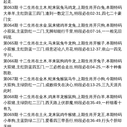
起走.
第063期 十二生肖在土木,蛇来鼠兔马鸡龙,上期生肖开白兔,本期特码
大单羊,主红防蓝三四门,逢到一数定三九,特段必在02-31,四七二十豪
门女.
第064期 十二生肖在水金,鼠来猪鸡羊龙兔,上期生肖开只狗,本期特码
小双鼠,主蓝防红一二门,无脚却能行千里,特段必在07-16,一一相见旧
码现.
第065期 十二生肖在土火,马来鼠兔牛龙狗,上期生肖开猴子,本期特码
小双猴,主红防蓝一三门,得意还论八月花,特段必在12-37,依山一四见
平川。
第066期 十二生肖在土木,羊来鼠狗鸡牛龙,上期生肖开兔子,本期特码
大双猪,主红防蓝四五门,一三必然会走出,特段必在04-25,一本十种奏
凯歌.
第067期 十二生肖在金木,蛇来兔猴鼠马牛,上期生肖开小狗,今期特码
大双狗,主绿防红一二门,成败得失在决心,特段必在13-25,三九天涯共
此时.
第068期 十二生肖在金木,鸡来羊龙猴鼠狗,上期生肖开白羊,本期特码
小双猪,主绿防红二三门,西天路上伏群魔,特段必在35-49,一杆细看十
有九
第069期 十二生肖在土火,龙来鼠鸡牛猴猪,上期生肖开龙王,本期特码
小单狗,主蓝防绿二三门,爱看四三带吾行,特段必在36-49,行头个胆却
无细.