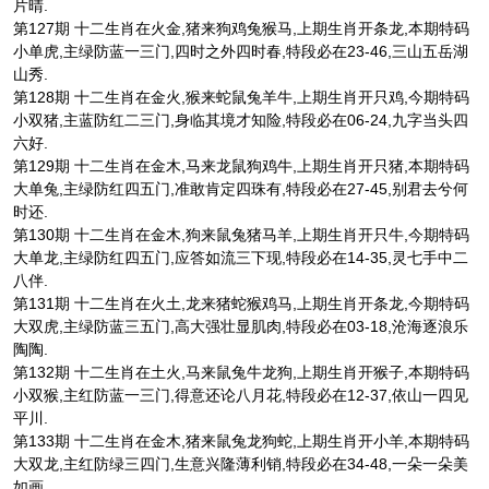
片晴.
第127期 十二生肖在火金,猪来狗鸡兔猴马,上期生肖开条龙,本期特码
小单虎,主绿防蓝一三门,四时之外四时春,特段必在23-46,三山五岳湖
山秀.
第128期 十二生肖在金火,猴来蛇鼠兔羊牛,上期生肖开只鸡,今期特码
小双猪,主蓝防红二三门,身临其境才知险,特段必在06-24,九字当头四
六好.
第129期 十二生肖在金木,马来龙鼠狗鸡牛,上期生肖开只猪,本期特码
大单兔,主绿防红四五门,准敢肯定四珠有,特段必在27-45,别君去兮何
时还.
第130期 十二生肖在金木,狗来鼠兔猪马羊,上期生肖开只牛,今期特码
大单龙,主绿防红四五门,应答如流三下现,特段必在14-35,灵七手中二
八伴.
第131期 十二生肖在火土,龙来猪蛇猴鸡马,上期生肖开条龙,今期特码
大双虎,主绿防蓝三五门,高大强壮显肌肉,特段必在03-18,沧海逐浪乐
陶陶.
第132期 十二生肖在土火,马来鼠兔牛龙狗,上期生肖开猴子,本期特码
小双猴,主红防蓝一三门,得意还论八月花,特段必在12-37,依山一四见
平川.
第133期 十二生肖在金木,猪来鼠兔龙狗蛇,上期生肖开小羊,本期特码
大双龙,主红防绿三四门,生意兴隆薄利销,特段必在34-48,一朵一朵美
如画.