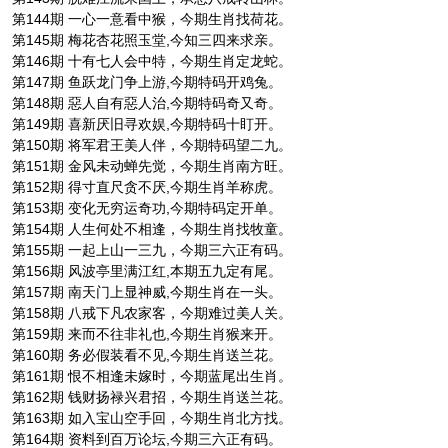
第144期 一心一意看中猴，今期生肖找荷花。
第145期 梅花杏花照玉堂,今知三四来求亲。
第146期 十有七人会中特，今期生肖定龙蛇。
第147期 鱼跃龙门争上游,今期特码开鸡兔。
第148期 惡人自有惡人治,今期特码奇又奇。
第149期 喜新厌旧寻欢娱,今期特码十盯开。
第150期 将军君王美人伴，今期特码望二九。
第151期 金风未动蝉先觉，今期生肖南方旺。
第152期 得寸直尺贪不厌,今期生肖羊称虎。
第153期 变化无穷运奇功,今期特码定开单。
第154期 人生何处不相逢，今期生肖找牧童。
第155期 一起上山一三九，今期三六正有码。
第156期 风波亭里满江红,本期五九定有尾。
第157期 南天门上显神威,今期生肖在一头。
第158期 八戒下凡农家客，今期难过美人关。
第159期 来而不往非礼也,今期生肖猴来开。
第160期 务必假装看不见,今期生肖送兰花。
第161期 恨不相逢未嫁时，今期蓝尾出生肖。
第162期 钱财扬禄兴君招，今期生肖送兰花。
第163期 如入宝山空手回，今期生肖北方找。
第164期 资料到百万论坛,今期三六正有码。