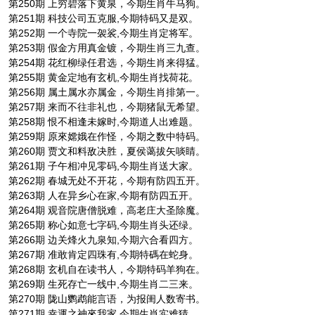
第250期 上穷碧落下黄泉，今期生肖牛马狗。
第251期 科技公司五克服,今期特码又是双。
第252期 一个寺院一袈裟,今期生肖定将军。
第253期 假金方用真金镀，今期生肖三九查。
第254期 花红柳绿任君选，今期生肖来得猛。
第255期 黄金定地有玄机,今期生肖找荷花。
第256期 属土属水亦属金，今期生肖排第一。
第257期 来而不往非礼也，今期猪鼠无希望。
第258期 恨不相逢未嫁时,今期道人出难题。
第259期 原來嫦娥在作怪，今期之数中特码。
第260期 贾文和料敌决胜，夏侯蔼拔矢啖睛。
第261期 子午相冲见零码,今期生肖送大家。
第262期 春城无处不开花，今期有防四五开。
第263期 人在异乡心在家,今期有防四五开。
第264期 观音院唐僧脱难，高老庄大圣除魔。
第265期 称心如意七字码,今期生肖头还绿。
第266期 边关烽火九泉知,今期六合看四方。
第267期 准敢肯定四珠有,今期特碼在蛇身。
第268期 玄机自在读书人，今期特码羊狗在。
第269期 生死存亡一线中,今期生肖二三来。
第270期 陇山鹦鹉能言语，为报闺人数寄书。
第271期 幸運之神來我家,今期生肖实难猜。