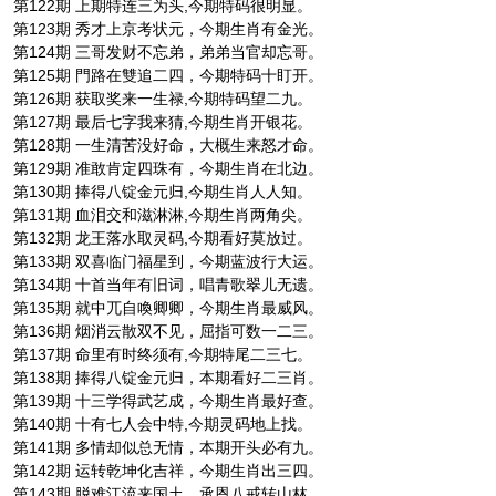
第122期 上期特连三为头,今期特码很明显。
第123期 秀才上京考状元，今期生肖有金光。
第124期 三哥发财不忘弟，弟弟当官却忘哥。
第125期 門路在雙追二四，今期特码十盯开。
第126期 获取奖来一生禄,今期特码望二九。
第127期 最后七字我来猜,今期生肖开银花。
第128期 一生清苦没好命，大概生来怒才命。
第129期 准敢肯定四珠有，今期生肖在北边。
第130期 捧得八锭金元归,今期生肖人人知。
第131期 血泪交和滋淋淋,今期生肖两角尖。
第132期 龙王落水取灵码,今期看好莫放过。
第133期 双喜临门福星到，今期蓝波行大运。
第134期 十首当年有旧词，唱青歌翠儿无遗。
第135期 就中兀自喚卿卿，今期生肖最威风。
第136期 烟消云散双不见，屈指可数一二三。
第137期 命里有时终须有,今期特尾二三七。
第138期 捧得八锭金元归，本期看好二三肖。
第139期 十三学得武艺成，今期生肖最好查。
第140期 十有七人会中特,今期灵码地上找。
第141期 多情却似总无情，本期开头必有九。
第142期 运转乾坤化吉祥，今期生肖出三四。
第143期 脱难江流来国土，承恩八戒转山林。