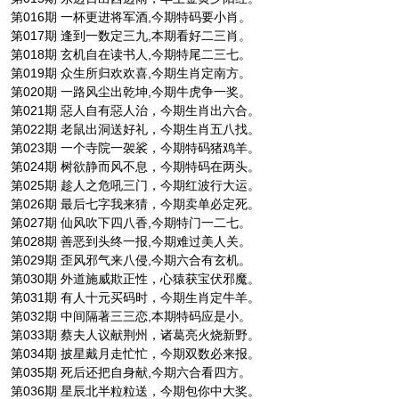
第016期 一杯更进将军酒,今期特码要小肖。
第017期 逢到一数定三九,本期看好二三肖。
第018期 玄机自在读书人,今期特尾二三七。
第019期 众生所归欢欢喜,今期生肖定南方。
第020期 一路风尘出乾坤,今期牛虎争一奖。
第021期 惡人自有惡人治，今期生肖出六合。
第022期 老鼠出洞送好礼，今期生肖五八找。
第023期 一个寺院一袈裟，今期特码猪鸡羊。
第024期 树欲静而风不息，今期特码在两头。
第025期 趁人之危吼三门，今期红波行大运。
第026期 最后七字我来猜，今期卖单必定死。
第027期 仙风吹下四八香,今期特门一二七。
第028期 善恶到头终一报,今期难过美人关。
第029期 歪风邪气来八侵,今期六合有玄机。
第030期 外道施威欺正性，心猿获宝伏邪魔。
第031期 有人十元买码时，今期生肖定牛羊。
第032期 中间隔著三三恋,本期特码应是小。
第033期 蔡夫人议献荆州，诸葛亮火烧新野。
第034期 披星戴月走忙忙，今期双数必来报。
第035期 死后还把自身献,今期六合看四方。
第036期 星辰北半粒粒送，今期包你中大奖。