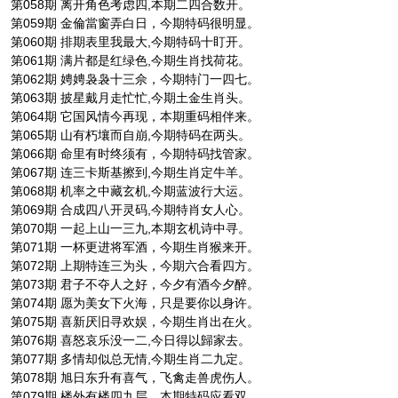
第058期 离开角色考虑四,本期二四合数开。
第059期 金倫當窗弄白日，今期特码很明显。
第060期 排期表里我最大,今期特码十盯开。
第061期 满片都是红绿色,今期生肖找荷花。
第062期 娉娉袅袅十三佘，今期特门一四七。
第063期 披星戴月走忙忙,今期土金生肖头。
第064期 它国风情今再现，本期重码相伴来。
第065期 山有朽壤而自崩,今期特码在两头。
第066期 命里有时终须有，今期特码找管家。
第067期 连三卡斯基擦到,今期生肖定牛羊。
第068期 机率之中藏玄机,今期蓝波行大运。
第069期 合成四八开灵码,今期特肖女人心。
第070期 一起上山一三九,本期玄机诗中寻。
第071期 一杯更进将军酒，今期生肖猴来开。
第072期 上期特连三为头，今期六合看四方。
第073期 君子不夺人之好，今夕有酒今夕醉。
第074期 愿为美女下火海，只是要你以身许。
第075期 喜新厌旧寻欢娱，今期生肖出在火。
第076期 喜怒哀乐没一二,今日得以歸家去。
第077期 多情却似总无情,今期生肖二九定。
第078期 旭日东升有喜气，飞禽走兽虎伤人。
第079期 楼外有楼四九层，本期特码应看双。