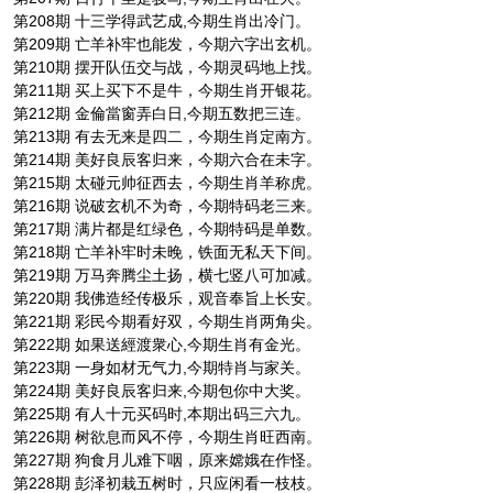
第208期 十三学得武艺成,今期生肖出冷门。
第209期 亡羊补牢也能发，今期六字出玄机。
第210期 摆开队伍交与战，今期灵码地上找。
第211期 买上买下不是牛，今期生肖开银花。
第212期 金倫當窗弄白日,今期五数把三连。
第213期 有去无来是四二，今期生肖定南方。
第214期 美好良辰客归来，今期六合在未字。
第215期 太碰元帅征西去，今期生肖羊称虎。
第216期 说破玄机不为奇，今期特码老三来。
第217期 满片都是红绿色，今期特码是单数。
第218期 亡羊补牢时未晚，铁面无私天下间。
第219期 万马奔腾尘土扬，横七竖八可加减。
第220期 我佛造经传极乐，观音奉旨上长安。
第221期 彩民今期看好双，今期生肖两角尖。
第222期 如果送經渡衆心,今期生肖有金光。
第223期 一身如材无气力,今期特肖与家关。
第224期 美好良辰客归来,今期包你中大奖。
第225期 有人十元买码时,本期出码三六九。
第226期 树欲息而风不停，今期生肖旺西南。
第227期 狗食月儿难下咽，原来嫦娥在作怪。
第228期 彭泽初栽五树时，只应闲看一枝枝。