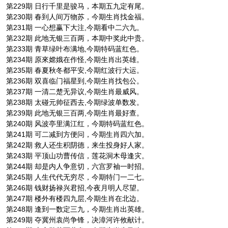
第229期 日行千里是骏马，本期五九定有尾。
第230期 春到人间万物苏，今期生肖找金福。
第231期 一心想赢下大注,今期看中二六九。
第232期 此地无银三百两，本期中奖此中贵。
第233期 青草绿叶布满地,今期特码蓝红色。
第234期 原來嫦娥在作怪,今期生肖出英雄。
第235期 春夏秋冬都平安,今期红波行大运。
第236期 双喜临门福星到,今期生肖找包公。
第237期 一清二楚无异议,今期生肖最威风。
第238期 太碰元帅征西去,今期绿波单数发。
第239期 此地无银三百两,今期生肖最好查。
第240期 风波亭里满江红，今期特码蓝红色。
第241期 可二减到方便问，今期生肖四六加。
第242期 救人还生积阴德，来生投身好人家。
第243期 平顶山功曹传信，莲花洞木母逢灾。
第244期 却是内人争意切，六宫罗袖一时招。
第245期 人生代代无穷尽，今期特门一二七。
第246期 钱财扬禄兴君招,今夜月明人尽望。
第247期 楼外有楼四九层,今期生肖在北边。
第248期 逢到一数定三九，今期生肖出英雄。
第249期 夺冀州袁尚争锋，决漳河许攸献计。