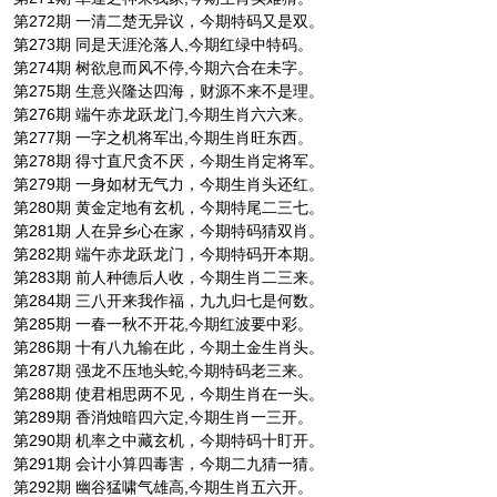
第272期 一清二楚无异议，今期特码又是双。
第273期 同是天涯沦落人,今期红绿中特码。
第274期 树欲息而风不停,今期六合在未字。
第275期 生意兴隆达四海，财源不来不是理。
第276期 端午赤龙跃龙门,今期生肖六六来。
第277期 一字之机将军出,今期生肖旺东西。
第278期 得寸直尺贪不厌，今期生肖定将军。
第279期 一身如材无气力，今期生肖头还红。
第280期 黄金定地有玄机，今期特尾二三七。
第281期 人在异乡心在家，今期特码猜双肖。
第282期 端午赤龙跃龙门，今期特码开本期。
第283期 前人种德后人收，今期生肖二三来。
第284期 三八开来我作福，九九归七是何数。
第285期 一春一秋不开花,今期红波要中彩。
第286期 十有八九输在此，今期土金生肖头。
第287期 强龙不压地头蛇,今期特码老三来。
第288期 使君相思两不见，今期生肖在一头。
第289期 香消烛暗四六定,今期生肖一三开。
第290期 机率之中藏玄机，今期特码十盯开。
第291期 会计小算四毒害，今期二九猜一猜。
第292期 幽谷猛啸气雄高,今期生肖五六开。