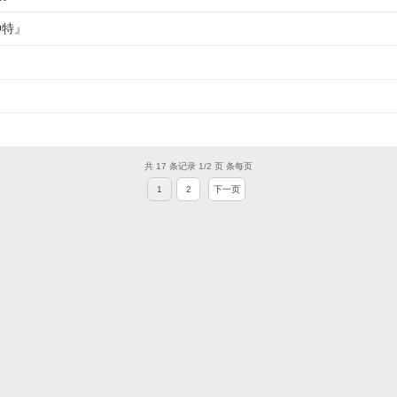
仲特』
共 17 条记录 1/2 页 条每页
1
2
下一页