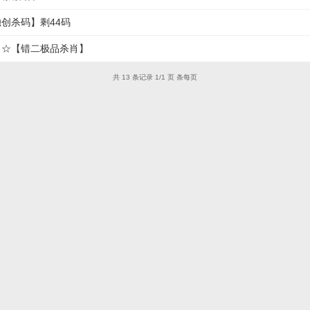
独创杀码】剩44码
网→☆【错二极品杀肖】
共 13 条记录 1/1 页 条每页