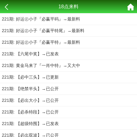
18点来料
221期: 好运㊣小子『必赢平码』→最新料
221期: 好运㊣小子『必赢平特尾』→最新料
221期: 好运㊣小子『必赢平特』→最新料
221期: 【六尾中奖】→已发表
221期: 黄金马来了『一肖中特』→又大中
221期: 【必中三头】→已更新
221期: 【绝禁半头】→已公开
221期: 【必出大小】→已公开
221期: 【必杀特段】→已公开
221期: 【超级特围】→已发表
221期: 【必出双波】→已公开