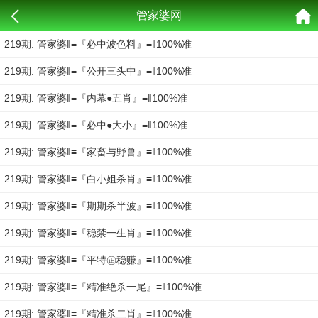
管家婆网
219期: 管家婆‖≡『必中波色料』≡‖100%准
219期: 管家婆‖≡『公开三头中』≡‖100%准
219期: 管家婆‖≡『内幕●五肖』≡‖100%准
219期: 管家婆‖≡『必中●大小』≡‖100%准
219期: 管家婆‖≡『家畜与野兽』≡‖100%准
219期: 管家婆‖≡『白小姐杀肖』≡‖100%准
219期: 管家婆‖≡『期期杀半波』≡‖100%准
219期: 管家婆‖≡『稳禁一生肖』≡‖100%准
219期: 管家婆‖≡『平特㊣稳赚』≡‖100%准
219期: 管家婆‖≡『精准绝杀一尾』≡‖100%准
219期: 管家婆‖≡『精准杀二肖』≡‖100%准