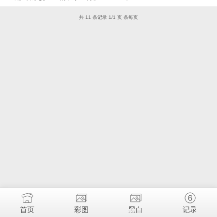
共 11 条记录 1/1 页 条每页
首页
彩图
黑白
记录