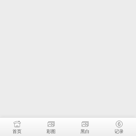
首页
彩图
黑白
记录