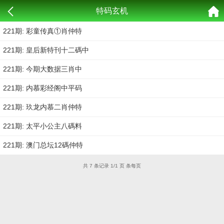
特码玄机
221期: 彩童传真①肖仲特
221期: 皇后新特刊十二碼中
221期: 今期大数据三肖中
221期: 内慕彩经阁中平码
221期: 玖龙内慕二肖仲特
221期: 太平小公主八碼料
221期: 澳门总坛12碼仲特
共 7 条记录 1/1 页 条每页