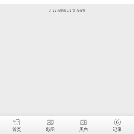
共 11 条记录 1/1 页 条每页
首页
彩图
黑白
记录