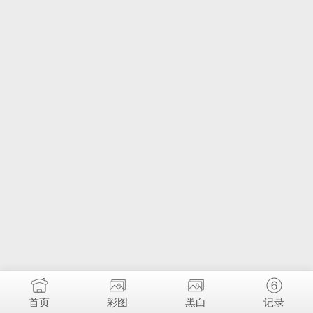
首页
彩图
黑白
记录