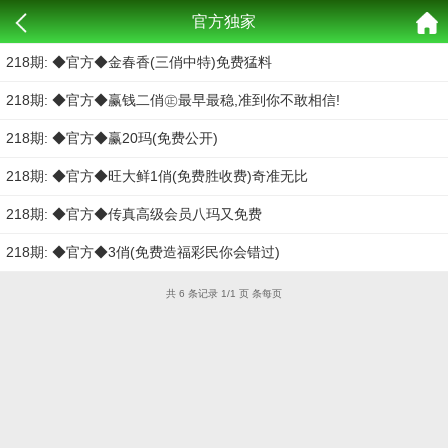
官方独家
218期: ◆官方◆金春香(三俏中特)免费猛料
218期: ◆官方◆赢钱二俏㊣最早最稳,准到你不敢相信!
218期: ◆官方◆赢20玛(免费公开)
218期: ◆官方◆旺大鲜1俏(免费胜收费)奇准无比
218期: ◆官方◆传真高级会员八玛又免费
218期: ◆官方◆3俏(免费造福彩民你会错过)
共 6 条记录 1/1 页 条每页