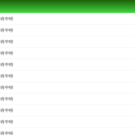
①肖中特
①肖中特
①肖中特
①肖中特
①肖中特
①肖中特
①肖中特
①肖中特
①肖中特
②肖中特
②肖中特