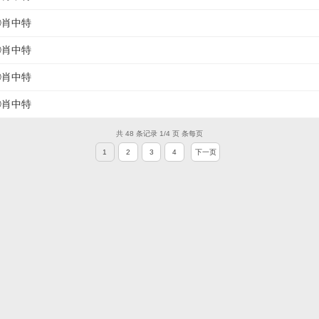
②肖中特
②肖中特
②肖中特
②肖中特
共 48 条记录 1/4 页 条每页
1
2
3
4
下一页