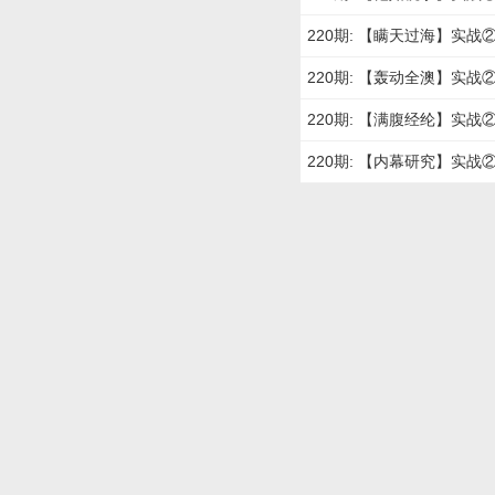
220期: 【瞒天过海】实战
220期: 【轰动全澳】实战
220期: 【满腹经纶】实战
220期: 【内幕研究】实战