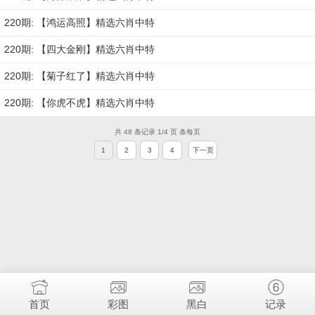
220期: 【鸿运高照】精选六肖中特
220期: 【四大金刚】精选六肖中特
220期: 【菊子红了】精选六肖中特
220期: 【你虎不虎】精选六肖中特
共 48 条记录 1/4 页 条每页
1
2
3
4
下一页
首页
彩图
黑白
记录