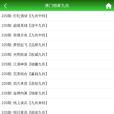
澳门独家九肖
220期: 灯红酒绿【九肖中特】
220期: 超级英雄【连中九肖】
220期: 荷塘月色【九肖中特】
220期: 梦想起飞【品牌九肖】
220期: 光明前途【权威九肖】
220期: 江湖神算【稳赚九肖】
220期: 完美组合【赢钱九肖】
220期: 四方来贺【原创九肖】
220期: 金牌内幕【独家九肖】
220期: 纸上谈兵【九肖来特】
220期: 明日黄花【精准九肖】