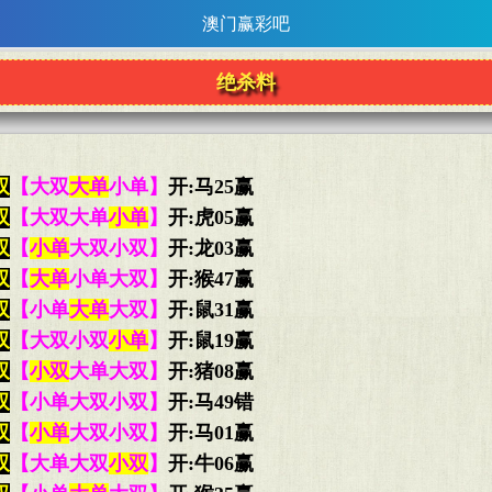
澳门赢彩吧
绝杀料
双
【大双
大单
小单】
开:马25赢
双
【大双大单
小单
】
开:虎05赢
双
【
小单
大双小双】
开:龙03赢
双
【
大单
小单大双】
开:猴47赢
双
【小单
大单
大双】
开:鼠31赢
双
【大双小双
小单
】
开:鼠19赢
双
【
小双
大单大双】
开:猪08赢
双
【小单大双小双】
开:马49错
双
【
小单
大双小双】
开:马01赢
双
【大单大双
小双
】
开:牛06赢