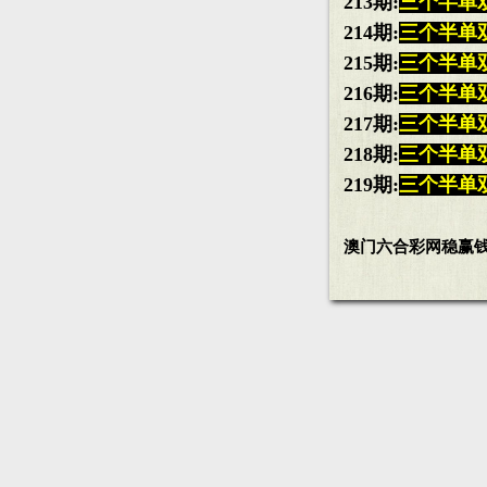
213期:
三个半单
214期:
三个半单
215期:
三个半单
216期:
三个半单
217期:
三个半单
218期:
三个半单
219期:
三个半单
澳门六合彩网稳赢钱