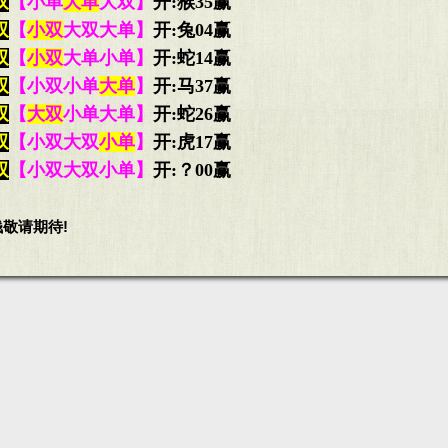
双
【小单
大单
大双】
开:猴35赢
双
【
小双
大双大单】
开:兔04赢
双
【
小双
大单小单】
开:蛇14赢
双
【小双小单
大单
】
开:马37赢
双
【
大双
小单大单】
开:蛇26赢
双
【小双大双
小单
】
开:虎17赢
双
【小双大双小单】
开:？00赢
敬请期待!