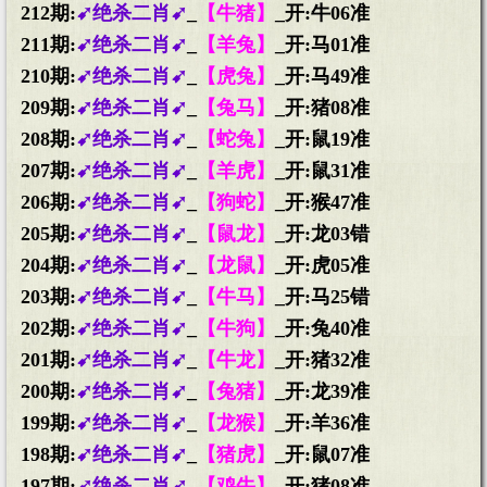
212期:
➹绝杀二肖➹
_
【牛猪】
_开:牛06准
211期:
➹绝杀二肖➹
_
【羊兔】
_开:马01准
210期:
➹绝杀二肖➹
_
【虎兔】
_开:马49准
209期:
➹绝杀二肖➹
_
【兔马】
_开:猪08准
208期:
➹绝杀二肖➹
_
【蛇兔】
_开:鼠19准
207期:
➹绝杀二肖➹
_
【羊虎】
_开:鼠31准
206期:
➹绝杀二肖➹
_
【狗蛇】
_开:猴47准
205期:
➹绝杀二肖➹
_
【鼠龙】
_开:龙03错
204期:
➹绝杀二肖➹
_
【龙鼠】
_开:虎05准
203期:
➹绝杀二肖➹
_
【牛马】
_开:马25错
202期:
➹绝杀二肖➹
_
【牛狗】
_开:兔40准
201期:
➹绝杀二肖➹
_
【牛龙】
_开:猪32准
200期:
➹绝杀二肖➹
_
【兔猪】
_开:龙39准
199期:
➹绝杀二肖➹
_
【龙猴】
_开:羊36准
198期:
➹绝杀二肖➹
_
【猪虎】
_开:鼠07准
197期:
➹绝杀二肖➹
_
【鸡牛】
_开:猪08准