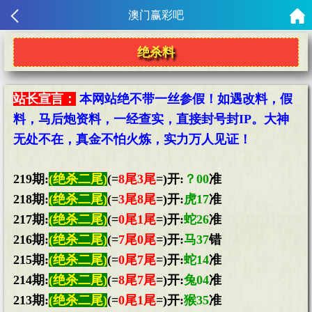
澳门赢彩吧
绝杀料
站长宣言：
本网站绝不带一丝参假！如遇改料，假
料，马后炮资料，一经查实，直接封号封IP。大神
无处不在，真金不怕火炼，实力万人见证！
219期:
(绝杀二尾)
(=
8尾3尾
=)开:
？00
准
218期:
(绝杀二尾)
(=
3尾8尾
=)开:
虎17
准
217期:
(绝杀二尾)
(=
0尾1尾
=)开:
蛇26
准
216期:
(绝杀二尾)
(=
7尾0尾
=)开:
马37
错
215期:
(绝杀二尾)
(=
0尾7尾
=)开:
蛇14
准
214期:
(绝杀二尾)
(=
8尾7尾
=)开:
兔04
准
213期:
(绝杀二尾)
(=
0尾1尾
=)开:
猴35
准