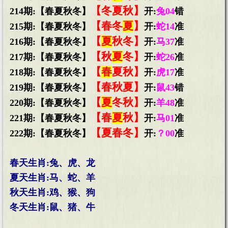
【冬夏秋】
214期:【春夏秋冬】
开:
兔04
错
【春冬
夏
】
215期:【春夏秋冬】
开:
蛇14
准
【
夏
秋冬】
216期:【春夏秋冬】
开:
马37
准
【秋
夏
冬】
217期:【春夏秋冬】
开:
蛇26
准
【
春
夏秋】
218期:【春夏秋冬】
开:
虎17
准
【春秋夏】
219期:【春夏秋冬】
开:
鼠43
错
【
夏
冬秋】
220期:【春夏秋冬】
开:
羊48
准
【春
夏
秋】
221期:【春夏秋冬】
开:
马01
准
【夏春冬】
222期:【春夏秋冬】
开:
？00
准
春天生肖:兔、虎、龙
夏天生肖:马、蛇、羊
秋天生肖:鸡、猴、狗
冬天生肖:鼠、猪、牛