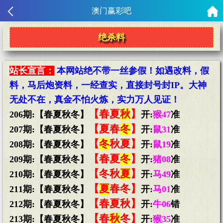
澳门赢彩吧
绝杀料
站长宣言：
本网站绝不带一丝参假！如遇改料，假
料，马后炮资料，一经查实，直接封号封IP。大神
无处不在，真金不怕火炼，实力万人见证！
【春夏
秋
】
206期:【春夏秋冬】
开:
猴47
准
【夏春
冬
】
207期:【春夏秋冬】
开:
鼠31
准
【
冬
秋夏】
208期:【春夏秋冬】
开:
鼠19
准
【春夏
冬
】
209期:【春夏秋冬】
开:
猪08
准
【冬秋
夏
】
210期:【春夏秋冬】
开:
马49
准
【
夏
春冬】
211期:【春夏秋冬】
开:
马01
准
【春夏秋】
212期:【春夏秋冬】
开:
牛06
错
【春
秋
冬】
213期:【春夏秋冬】
开:
猴35
准