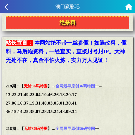
澳门赢彩吧
绝杀料
站长宣言：
本网站绝不带一丝参假！如遇改料，假
料，马后炮资料，一经查实，直接封号封IP。大神
无处不在，真金不怕火炼，实力万人见证！
219期：【
无错36码特围
】→
全网最早原创36码特围
╂─
13.22.21.49.23.04.10.46.26.18.20.17
27.06.16.37.19.31.40.03.05.01.30.41
36.15.14.25.38.07.28.35.24.48.09.34
218期：【
无错36码特围
】→
全网最早原创36码特围
╂─