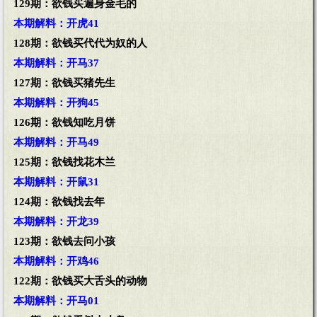
129期：欲钱买遍身金毛的
本期解料：开虎41
128期：欲钱买代代为奴的人
本期解料：开马37
127期：欲钱买猪先生
本期解料：开狗45
126期：欲钱知吃月饼
本期解料：开马49
125期：欲钱找花木兰
本期解料：开鼠31
124期：欲钱找去年
本期解料：开龙39
123期：欲钱去问小孩
本期解料：开鸡46
122期：欲钱买大舌头的动物
本期解料：开马01