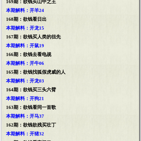
169期：欲钱买山中之王
本期解料：开羊24
168期：欲钱看日出
本期解料：开龙15
167期：欲钱买人类的徂先
本期解料：开鼠19
166期：欲钱去看电觇
本期解料：开牛06
165期：欲钱找狐假虎威的人
本期解料：开龙03
164期：欲钱买三头六臂
本期解料：开狗21
163期：欲钱看同一首歌
本期解料：开马37
162期：欲钱欲残买壮丁
本期解料：开猪32