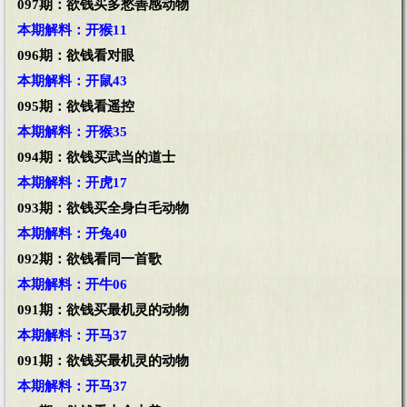
097期：欲钱买多愁善感动物
本期解料：开猴11
096期：欲钱看对眼
本期解料：开鼠43
095期：欲钱看遥控
本期解料：开猴35
094期：欲钱买武当的道士
本期解料：开虎17
093期：欲钱买全身白毛动物
本期解料：开兔40
092期：欲钱看同一首歌
本期解料：开牛06
091期：欲钱买最机灵的动物
本期解料：开马37
091期：欲钱买最机灵的动物
本期解料：开马37