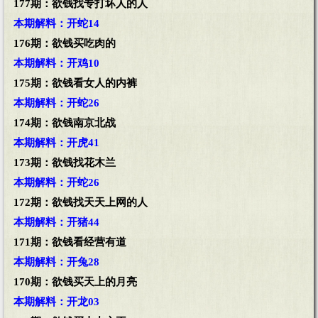
177期：欲钱找专打坏人的人
本期解料：开蛇14
176期：欲钱买吃肉的
本期解料：开鸡10
175期：欲钱看女人的内裤
本期解料：开蛇26
174期：欲钱南京北战
本期解料：开虎41
173期：欲钱找花木兰
本期解料：开蛇26
172期：欲钱找天天上网的人
本期解料：开猪44
171期：欲钱看经营有道
本期解料：开兔28
170期：欲钱买天上的月亮
本期解料：开龙03