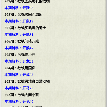
209期：欲钱去买跪乳的动物
本期解料：开猪08
208期：欲钱买问介绍所
本期解料：开鼠19
207期：欲钱买武当的道士
本期解料：开鼠31
206期：欲钱问猪八戒
本期解料：开猴47
205期：欲钱唱小曲
本期解料：开龙03
204期：欲钱看国庆
本期解料：开虎05
203期：欲钹买洁身自爱动物
本期解料：开马25
202期：欲钱去问小孩
本期解料：开兔40