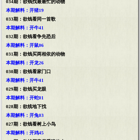
034期：欲钱找最最忙的动物
本期解料：开猪19
033期：欲钱看同一首歌
本期解料：开牛41
032期：欲钱看争先恐后
本期解料：开鼠06
031期：欲钱买两相依的动物
本期解料：开龙26
030期：欲钱看家门口
本期解料：开牛41
029期：欲钱买龙眼
本期解料：开蛇01
028期：欲线地下找
本期解料：开兔03
027期：欲钱看树上小鸟
本期解料：开鸡45