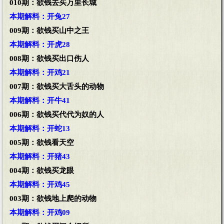
010期：欲钱去买万里长城
本期解料：开兔27
009期：欲钱买山中之王
本期解料：开虎28
008期：欲钱买出口伤人
本期解料：开鸡21
007期：欲钱买大舌头的动物
本期解料：开牛41
006期：欲钱买代代为奴的人
本期解料：开蛇13
005期：欲钱看天空
本期解料：开猪43
004期：欲钱买龙眼
本期解料：开鸡45
003期：欲钱地上爬的动物
本期解料：开鸡09