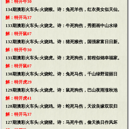
解：特开牛30
134期澳彩火车头:火烧猴。诗：兔死羊伤，红衣美女似天仙。
解：特开马37
133期澳彩火车头:火烧龙。诗：牛死狗伤，秀图画中山水绿
解：特开鼠07
132期澳彩火车头:火烧鸡。诗：猪死猴伤，国强家富日日新。
解：特开牛30
131期澳彩火车头:火烧虎。诗：龙死狗伤，前程似锦幸福家。
解：特开鼠07
130期澳彩火车头:火烧蛇。诗：兔死马伤，千山绿野迎丽日
解：特开虎29
129期澳彩火车头:火烧虎。诗：鼠死狗伤，巴山夜雨涨秋池
解：特开虎41
128期澳彩火车头:火烧鸡。诗：蛇死马伤，天设良缘双双归
解：特开马37
127期澳彩火车头:火烧猪。诗：马死牛伤，偷天换日作风坏