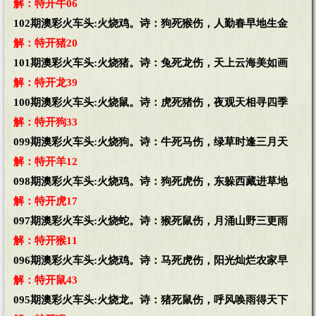
解：特开牛06
102期澳彩火车头:火烧鸡。诗：狗死猴伤，人勤春早地生金
解：特开猪20
101期澳彩火车头:火烧猪。诗：兔死龙伤，天上云海美如画
解：特开龙39
100期澳彩火车头:火烧鼠。诗：虎死猪伤，夜观天相寻四季
解：特开狗33
099期澳彩火车头:火烧狗。诗：牛死马伤，绿草时逢三月天
解：特开羊12
098期澳彩火车头:火烧鸡。诗：狗死虎伤，东躲西藏进草地
解：特开虎17
097期澳彩火车头:火烧蛇。诗：猴死鼠伤，月涌山野三更雨
解：特开猴11
096期澳彩火车头:火烧鸡。诗：马死虎伤，阳光灿烂农家早
解：特开鼠43
095期澳彩火车头:火烧龙。诗：猪死鼠伤，呼风唤雨得天下