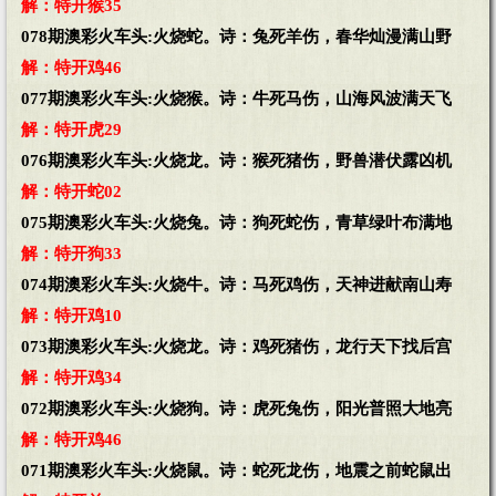
解：特开猴35
078期澳彩火车头:火烧蛇。诗：兔死羊伤，春华灿漫满山野
解：特开鸡46
077期澳彩火车头:火烧猴。诗：牛死马伤，山海风波满天飞
解：特开虎29
076期澳彩火车头:火烧龙。诗：猴死猪伤，野兽潜伏露凶机
解：特开蛇02
075期澳彩火车头:火烧兔。诗：狗死蛇伤，青草绿叶布满地
解：特开狗33
074期澳彩火车头:火烧牛。诗：马死鸡伤，天神进献南山寿
解：特开鸡10
073期澳彩火车头:火烧龙。诗：鸡死猪伤，龙行天下找后宫
解：特开鸡34
072期澳彩火车头:火烧狗。诗：虎死兔伤，阳光普照大地亮
解：特开鸡46
071期澳彩火车头:火烧鼠。诗：蛇死龙伤，地震之前蛇鼠出