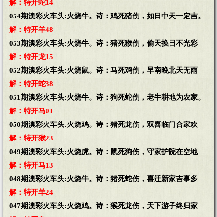
解：特开蛇14
054期澳彩火车头:火烧牛。诗：鸡死猪伤，如日中天一定吉。
解：特开羊48
053期澳彩火车头:火烧牛。诗：猪死猴伤，偷天换日不光彩
解：特开龙15
052期澳彩火车头:火烧鼠。诗：马死鸡伤，早南晚北天无雨
解：特开蛇38
051期澳彩火车头:火烧牛。诗：狗死蛇伤，老牛耕地为农家。
解：特开马01
050期澳彩火车头:火烧鸡。诗：猪死龙伤，双喜临门合家欢
解：特开猴23
049期澳彩火车头:火烧虎。诗：鼠死狗伤，守家护院在空地
解：特开马13
048期澳彩火车头:火烧牛。诗：猪死蛇伤，喜迁新家吉事多
解：特开羊24
047期澳彩火车头:火烧鸡。诗：猴死龙伤，天下游子终归家