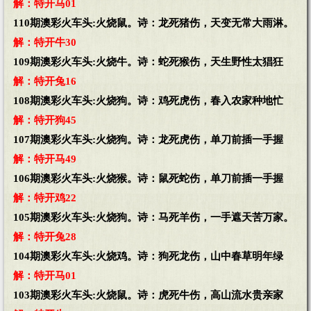
解：特开马01
110期澳彩火车头:火烧鼠。诗：龙死猪伤，天变无常大雨淋。
解：特开牛30
109期澳彩火车头:火烧牛。诗：蛇死猴伤，天生野性太猖狂
解：特开兔16
108期澳彩火车头:火烧狗。诗：鸡死虎伤，春入农家种地忙
解：特开狗45
107期澳彩火车头:火烧狗。诗：龙死虎伤，单刀前插一手握
解：特开马49
106期澳彩火车头:火烧猴。诗：鼠死蛇伤，单刀前插一手握
解：特开鸡22
105期澳彩火车头:火烧狗。诗：马死羊伤，一手遮天苦万家。
解：特开兔28
104期澳彩火车头:火烧鸡。诗：狗死龙伤，山中春草明年绿
解：特开马01
103期澳彩火车头:火烧鼠。诗：虎死牛伤，高山流水贵亲家