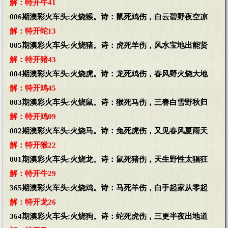
解：特开牛41
006期澳彩火车头:火烧猴。诗：鼠死鸡伤，白云碧野夜空凉
解：特开蛇13
005期澳彩火车头:火烧猪。诗：虎死羊伤，风水宝地出能贤
解：特开猪43
004期澳彩火车头:火烧虎。诗：龙死鸡伤，春风野火烧大地
解：特开鸡45
003期澳彩火车头:火烧鼠。诗：猴死马伤，三春白雪野秋归
解：特开鸡09
002期澳彩火车头:火烧马。诗：兔死虎伤，又见春风夏雨天
解：特开猴22
001期澳彩火车头:火烧龙。诗：鼠死猪伤，天生野性太猖狂
解：特开牛29
365期澳彩火车头:火烧鸡。诗：马死羊伤，白手起家从零起
解：特开龙26
364期澳彩火车头:火烧狗。诗：蛇死虎伤，三更半夜出地道