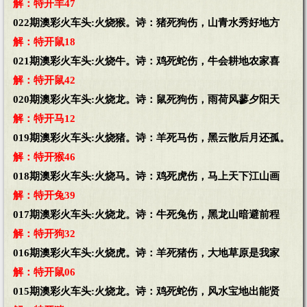
解：特开羊47
022期澳彩火车头:火烧猴。诗：猪死狗伤，山青水秀好地方
解：特开鼠18
021期澳彩火车头:火烧牛。诗：鸡死蛇伤，牛会耕地农家喜
解：特开鼠42
020期澳彩火车头:火烧龙。诗：鼠死狗伤，雨荷风蓼夕阳天
解：特开马12
019期澳彩火车头:火烧猪。诗：羊死马伤，黑云散后月还孤。
解：特开猴46
018期澳彩火车头:火烧马。诗：鸡死虎伤，马上天下江山画
解：特开兔39
017期澳彩火车头:火烧龙。诗：牛死兔伤，黑龙山暗避前程
解：特开狗32
016期澳彩火车头:火烧虎。诗：羊死猪伤，大地草原是我家
解：特开鼠06
015期澳彩火车头:火烧龙。诗：鸡死蛇伤，风水宝地出能贤