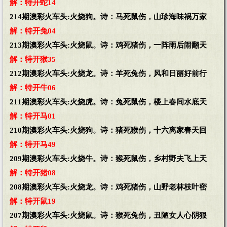
解：特开蛇14
214期澳彩火车头:火烧狗。诗：马死鼠伤，山珍海味祸万家
解：特开兔04
213期澳彩火车头:火烧鼠。诗：鸡死猪伤，一阵雨后闹翻天
解：特开猴35
212期澳彩火车头:火烧龙。诗：羊死兔伤，风和日丽好前行
解：特开牛06
211期澳彩火车头:火烧虎。诗：兔死鼠伤，楼上春间水底天
解：特开马01
210期澳彩火车头:火烧狗。诗：猪死猴伤，十六离家春天回
解：特开马49
209期澳彩火车头:火烧牛。诗：猴死鼠伤，乡村野夫飞上天
解：特开猪08
208期澳彩火车头:火烧龙。诗：鸡死猪伤，山野老林枝叶密
解：特开鼠19
207期澳彩火车头:火烧鼠。诗：猴死兔伤，丑陋女人心阴狠