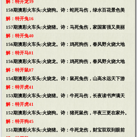
解：特开龙39
158期澳彩火车头:火烧狗。诗：蛇死马伤，绿水百花景色美
解：特开兔16
157期澳彩火车头:火烧猪。诗：马死兔伤，家国富强又美丽
解：特开兔40
156期澳彩火车头:火烧龙。诗：鸡死狗伤，春风野火烧大地
解：特开马01
156期澳彩火车头:火烧龙。诗：鸡死狗伤，春风野火烧大地
解：特开鼠07
154期澳彩火车头:火烧龙。诗：鼠死兔伤，山高水远天下游
解：特开虎41
153期澳彩火车头:火烧猪。诗：牛死马伤，长夜读书声满天
解：特开虎41
152期澳彩火车头:火烧狗。诗：猪死鼠伤，半夜三更在家外。
解：特开狗45
151期澳彩火车头:火烧猪。诗：牛死龙伤，财宝双双到眼前