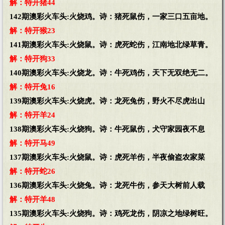
解：特开猪44
142期澳彩火车头:火烧鸡。诗：猪死鼠伤，一家三口五亩地。
解：特开猴23
141期澳彩火车头:火烧鼠。诗：虎死蛇伤，江南地北绿草青。
解：特开狗33
140期澳彩火车头:火烧龙。诗：牛死鸡伤，天下无双绝无二。
解：特开兔16
139期澳彩火车头:火烧虎。诗：龙死兔伤，野火不尽虎出山
解：特开羊24
138期澳彩火车头:火烧狗。诗：牛死鼠伤，犬守家园夜不息
解：特开马49
137期澳彩火车头:火烧鼠。诗：虎死羊伤，半夜偷盗农家菜
解：特开蛇26
136期澳彩火车头:火烧兔。诗：龙死牛伤，参天大树前人载
解：特开羊48
135期澳彩火车头:火烧狗。诗：鸡死龙伤，阴凉之地绿树旺。