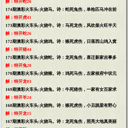
解：特开蛇26
174期澳彩火车头:火烧马。诗：蛇死兔伤，单枪匹马冲在前
解：特开虎41
173期澳彩火车头:火烧牛。诗：马死龙伤，风吹柴火旺半天
解：特开蛇26
172期澳彩火车头:火烧鸡。诗：猴死虎伤，日落西山鸡入窝
解：特开猪44
171期澳彩火车头:火烧蛇。诗：龙死兔伤，喜迁新家吉事多
解：特开兔28
170期澳彩火车头:火烧猴。诗：鸡死马伤，左家候府中状元
解：特开龙03
169期澳彩火车头:火烧兔。诗：牛死猪伤，一家有女百家求
解：特开羊24
168期澳彩火车头:火烧狗。诗：猴死虎伤，小丑跳梁有野心
解：特开龙15
167期澳彩火车头:火烧马。诗：龙死兔伤，照亮大地真美丽