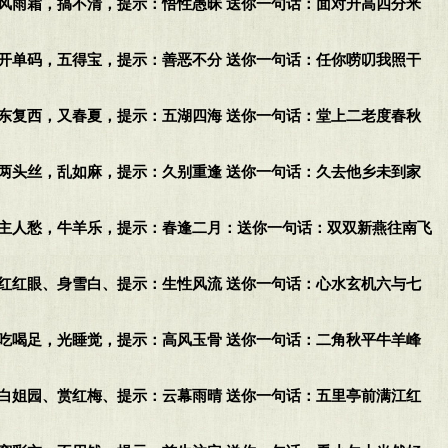
：风雨霜，搞不清，提示：悟性愚昧 送你一句话：面对升高四分米
：开单码，五得宝，提示：善恶不分 送你一句话：任你唠叨我照干
：东复西，又春夏，提示：五湖四海 送你一句话：堂上二老度春秋
：两头丝，乱如麻，提示：久别重逢 送你一句话：久去他乡未到家
：主人愁，牛羊乐，提示：春逢二月：送你一句话：双双新燕往南飞
：红红眼、身雪白、提示：生性风流 送你一句话：心水玄机六与七
：吃喝足，光睡觉，提示：高风玉骨 送你一句话：二角秋平牛羊峰
：白姐园、赏红梅、提示：云幕雨晴 送你一句话：五里亭前满江红