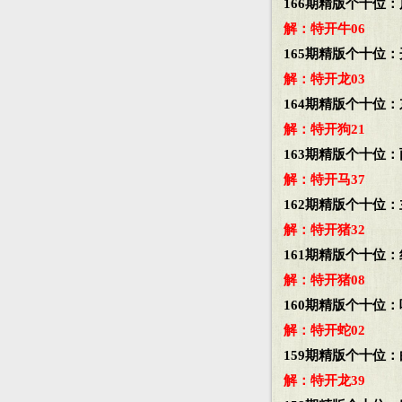
166期精版个十位
解：特开牛06
165期精版个十位
解：特开龙03
164期精版个十位
解：特开狗21
163期精版个十位
解：特开马37
162期精版个十位
解：特开猪32
161期精版个十位
解：特开猪08
160期精版个十位
解：特开蛇02
159期精版个十位
解：特开龙39