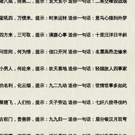
：猪八戒，排第二，提示：宜大宜小 送你一句话：二将交锋设战场
：蓝吼四，万惯来。提示：时来运转 送你一句话：意马心猿到外穿
：四方来，三可取，提示：满腹心事 送你一句话：十里汪洋日半斜
：问世间，何为情，提示：信口开河 送你一句话：名震高昂怎修来
：小男人，何处来，提示：欢天喜地 送你一句话：轻烟故人四事家
：功名利，化云烟，提示：九二九动 送你一句话：世情世事多如此
：展翅飞，人们怕，提示：天子旁边 送你一句话：七奸八狡寻佳约
：古权门，贵善辞，提示：九九归一 送你一句话：眉分银汉月双弯