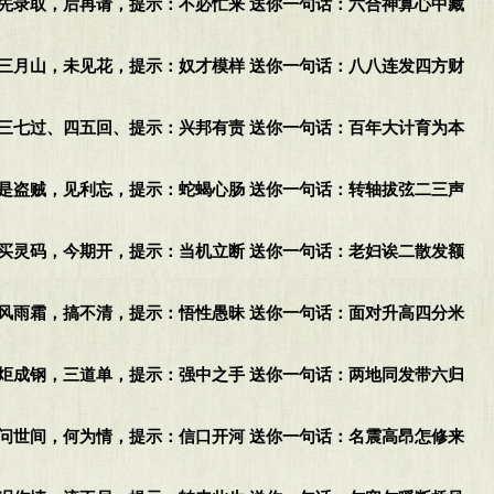
：先录取，后再请，提示：不必忙来 送你一句话：六合神算心中藏
：三月山，未见花，提示：奴才模样 送你一句话：八八连发四方财
：三七过、四五回、提示：兴邦有责 送你一句话：百年大计育为本
：是盗贼，见利忘，提示：蛇蝎心肠 送你一句话：转轴拔弦二三声
：买灵码，今期开，提示：当机立断 送你一句话：老妇诶二散发额
：风雨霜，搞不清，提示：悟性愚昧 送你一句话：面对升高四分米
：炬成钢，三道单，提示：强中之手 送你一句话：两地同发带六归
：问世间，何为情，提示：信口开河 送你一句话：名震高昂怎修来