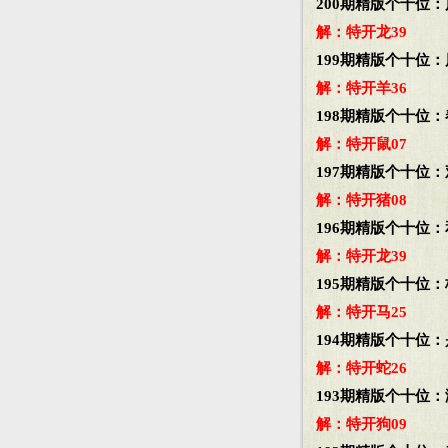
200期精版个十位
解：特开龙39
199期精版个十位
解：特开羊36
198期精版个十位
解：特开鼠07
197期精版个十位
解：特开猪08
196期精版个十位
解：特开龙39
195期精版个十位
解：特开马25
194期精版个十位
解：特开蛇26
193期精版个十位
解：特开狗09