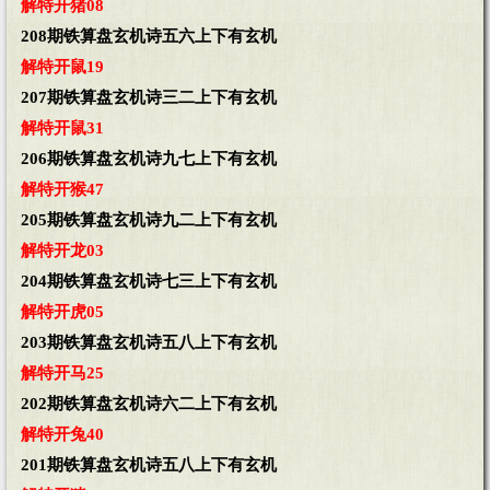
解特开猪08
208期铁算盘玄机诗五六上下有玄机
解特开鼠19
207期铁算盘玄机诗三二上下有玄机
解特开鼠31
206期铁算盘玄机诗九七上下有玄机
解特开猴47
205期铁算盘玄机诗九二上下有玄机
解特开龙03
204期铁算盘玄机诗七三上下有玄机
解特开虎05
203期铁算盘玄机诗五八上下有玄机
解特开马25
202期铁算盘玄机诗六二上下有玄机
解特开兔40
201期铁算盘玄机诗五八上下有玄机