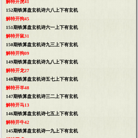
解特开虎41
152期铁算盘玄机诗六八上下有玄机
解特开狗45
151期铁算盘玄机诗六一上下有玄机
解特开鼠31
150期铁算盘玄机诗九三上下有玄机
解特开狗09
149期铁算盘玄机诗九八上下有玄机
解特开龙27
148期铁算盘玄机诗五七上下有玄机
解特开羊48
147期铁算盘玄机诗三二上下有玄机
解特开马13
146期铁算盘玄机诗七五上下有玄机
解特开牛42
145期铁算盘玄机诗一九上下有玄机