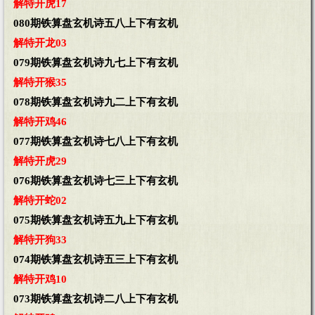
解特开虎17
080期铁算盘玄机诗五八上下有玄机
解特开龙03
079期铁算盘玄机诗九七上下有玄机
解特开猴35
078期铁算盘玄机诗九二上下有玄机
解特开鸡46
077期铁算盘玄机诗七八上下有玄机
解特开虎29
076期铁算盘玄机诗七三上下有玄机
解特开蛇02
075期铁算盘玄机诗五九上下有玄机
解特开狗33
074期铁算盘玄机诗五三上下有玄机
解特开鸡10
073期铁算盘玄机诗二八上下有玄机