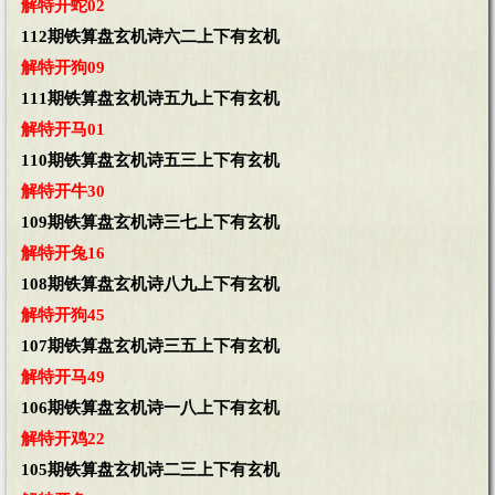
解特开蛇02
112期铁算盘玄机诗六二上下有玄机
解特开狗09
111期铁算盘玄机诗五九上下有玄机
解特开马01
110期铁算盘玄机诗五三上下有玄机
解特开牛30
109期铁算盘玄机诗三七上下有玄机
解特开兔16
108期铁算盘玄机诗八九上下有玄机
解特开狗45
107期铁算盘玄机诗三五上下有玄机
解特开马49
106期铁算盘玄机诗一八上下有玄机
解特开鸡22
105期铁算盘玄机诗二三上下有玄机