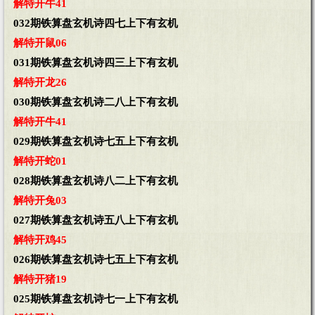
解特开牛41
032期铁算盘玄机诗四七上下有玄机
解特开鼠06
031期铁算盘玄机诗四三上下有玄机
解特开龙26
030期铁算盘玄机诗二八上下有玄机
解特开牛41
029期铁算盘玄机诗七五上下有玄机
解特开蛇01
028期铁算盘玄机诗八二上下有玄机
解特开兔03
027期铁算盘玄机诗五八上下有玄机
解特开鸡45
026期铁算盘玄机诗七五上下有玄机
解特开猪19
025期铁算盘玄机诗七一上下有玄机