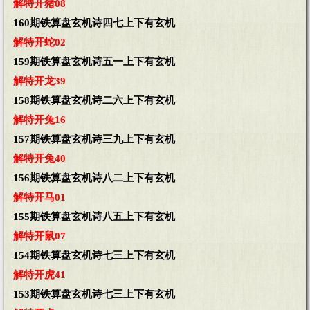
解特开猪08
160期铁算盘玄机诗四七上下有玄机
解特开蛇02
159期铁算盘玄机诗五一上下有玄机
解特开龙39
158期铁算盘玄机诗二六上下有玄机
解特开兔16
157期铁算盘玄机诗三九上下有玄机
解特开兔40
156期铁算盘玄机诗八二上下有玄机
解特开马01
155期铁算盘玄机诗八五上下有玄机
解特开鼠07
154期铁算盘玄机诗七三上下有玄机
解特开虎41
153期铁算盘玄机诗七三上下有玄机