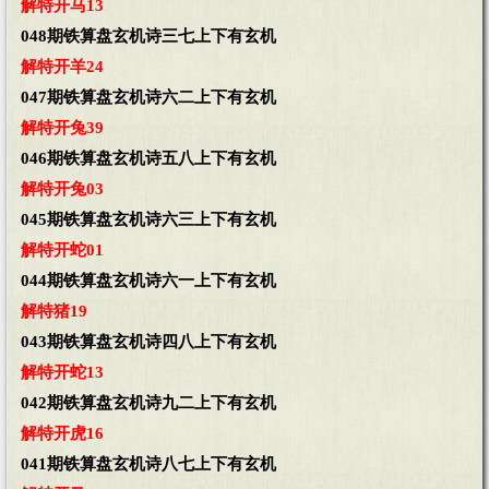
解特开马13
048期铁算盘玄机诗三七上下有玄机
解特开羊24
047期铁算盘玄机诗六二上下有玄机
解特开兔39
046期铁算盘玄机诗五八上下有玄机
解特开兔03
045期铁算盘玄机诗六三上下有玄机
解特开蛇01
044期铁算盘玄机诗六一上下有玄机
解特猪19
043期铁算盘玄机诗四八上下有玄机
解特开蛇13
042期铁算盘玄机诗九二上下有玄机
解特开虎16
041期铁算盘玄机诗八七上下有玄机