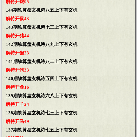
解特开虎05
144期铁算盘玄机诗八五上下有玄机
解特开鼠43
143期铁算盘玄机诗七三上下有玄机
解特开猪44
142期铁算盘玄机诗八九上下有玄机
解特开猴23
141期铁算盘玄机诗八二上下有玄机
解特开狗33
140期铁算盘玄机诗五四上下有玄机
解特开兔16
139期铁算盘玄机诗六八上下有玄机
解特开羊24
138期铁算盘玄机诗七三上下有玄机
解特开马49
137期铁算盘玄机诗七五上下有玄机