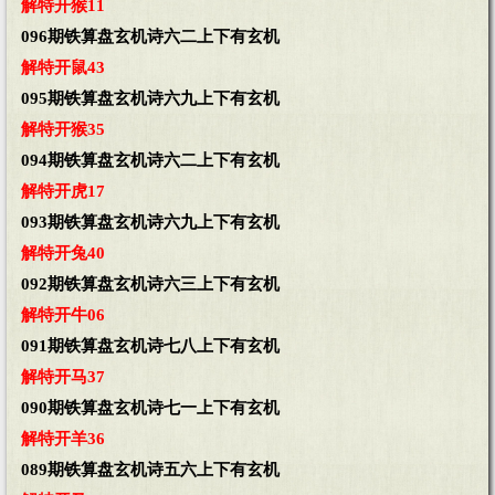
解特开猴11
096期铁算盘玄机诗六二上下有玄机
解特开鼠43
095期铁算盘玄机诗六九上下有玄机
解特开猴35
094期铁算盘玄机诗六二上下有玄机
解特开虎17
093期铁算盘玄机诗六九上下有玄机
解特开兔40
092期铁算盘玄机诗六三上下有玄机
解特开牛06
091期铁算盘玄机诗七八上下有玄机
解特开马37
090期铁算盘玄机诗七一上下有玄机
解特开羊36
089期铁算盘玄机诗五六上下有玄机