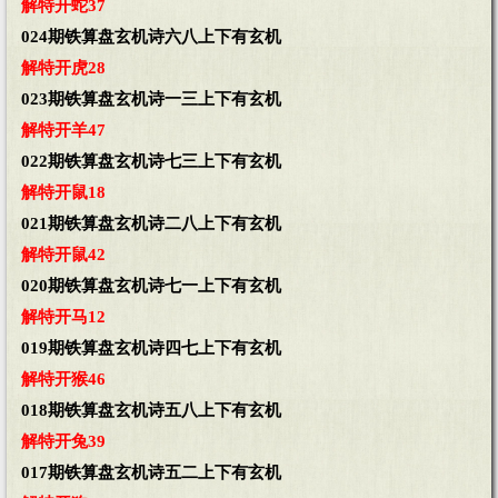
解特开蛇37
024期铁算盘玄机诗六八上下有玄机
解特开虎28
023期铁算盘玄机诗一三上下有玄机
解特开羊47
022期铁算盘玄机诗七三上下有玄机
解特开鼠18
021期铁算盘玄机诗二八上下有玄机
解特开鼠42
020期铁算盘玄机诗七一上下有玄机
解特开马12
019期铁算盘玄机诗四七上下有玄机
解特开猴46
018期铁算盘玄机诗五八上下有玄机
解特开兔39
017期铁算盘玄机诗五二上下有玄机