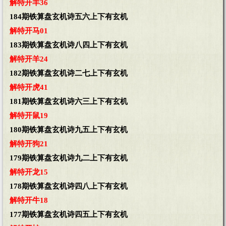
解特开羊36
184期铁算盘玄机诗五六上下有玄机
解特开马01
183期铁算盘玄机诗八四上下有玄机
解特开羊24
182期铁算盘玄机诗二七上下有玄机
解特开虎41
181期铁算盘玄机诗六三上下有玄机
解特开鼠19
180期铁算盘玄机诗九五上下有玄机
解特开狗21
179期铁算盘玄机诗九二上下有玄机
解特开龙15
178期铁算盘玄机诗四八上下有玄机
解特开牛18
177期铁算盘玄机诗四五上下有玄机