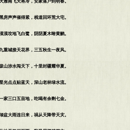
：大雁南飞天将冷，安家落户到明春。
：黑房声声催得紧，栈道回环荒大宅。
：漠漠坟地飞白鹭，阴阴夏木啭黄鹂。
：九重城接天花界，三五秋生一夜风。
：跋山涉水闯天下，十里封疆耀华夏。
：星光点点贴蓝天，深山老林绿水流。
：一家三口五亩地，吃喝有余剩七金。
：倾盆大雨连日来，祸从天降带天灾。