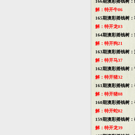
166期澳彩摇钱树
解：特开牛06
165期澳彩摇钱树
解：特开龙03
164期澳彩摇钱树
解：特开狗21
163期澳彩摇钱树
解：特开马37
162期澳彩摇钱树
解：特开猪32
161期澳彩摇钱树
解：特开猪08
160期澳彩摇钱树
解：特开蛇02
159期澳彩摇钱树
解：特开龙39