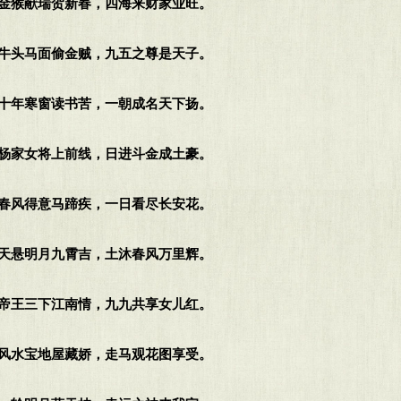
：金猴献瑞贺新春，四海来财家业旺。
：牛头马面偷金贼，九五之尊是天子。
：十年寒窗读书苦，一朝成名天下扬。
：杨家女将上前线，日进斗金成土豪。
：春风得意马蹄疾，一日看尽长安花。
：天悬明月九霄吉，土沐春风万里辉。
：帝王三下江南情，九九共享女儿红。
：风水宝地屋藏娇，走马观花图享受。