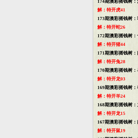
174期澳彩摇钱树
解：特开虎41
173期澳彩摇钱树
解：特开蛇26
172期澳彩摇钱树
解：特开猪44
171期澳彩摇钱树
解：特开兔28
170期澳彩摇钱树
解：特开龙03
169期澳彩摇钱树
解：特开羊24
168期澳彩摇钱树
解：特开龙15
167期澳彩摇钱树
解：特开鼠19