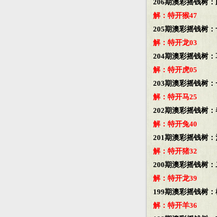
206期澳彩摇钱树
解：特开猴47
205期澳彩摇钱树
解：特开龙03
204期澳彩摇钱树
解：特开虎05
203期澳彩摇钱树
解：特开马25
202期澳彩摇钱树
解：特开兔40
201期澳彩摇钱树
解：特开猪32
200期澳彩摇钱树
解：特开龙39
199期澳彩摇钱树
解：特开羊36