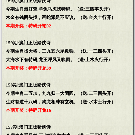
160期:澳门正版赌侠诗
今期生肖最好查,羊兔马虎找特码。（送:三四零头开）
木金有钱两头找，画蛇添足不应该。（送:金火土行开）
本期开奖：特码开蛇02
159期:澳门正版赌侠诗
今期生肖找大将，三九五六尾数强。（送:一三四头开）
大海水下有特码,龙王呼风又唤雨。（送:土木火行开）
本期开奖：特码开龙39
158期:澳门正版赌侠诗
今期生肖二五加，九九归一大团圆。（送:二三四头开）
生财有道十八码，狗龙相冲有玄机。（送:水木土行开）
本期开奖：特码开兔16
157期:澳门正版赌侠诗