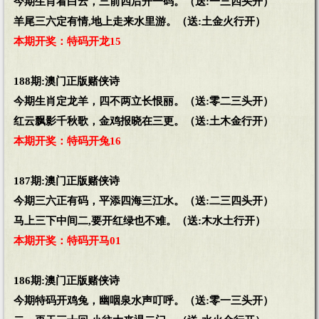
今期生肖看白云，三前四后开一码。（送:一三四头开）
羊尾三六定有情,地上走来水里游。（送:土金火行开）
本期开奖：特码开龙15
188期:澳门正版赌侠诗
今期生肖定龙羊，四不两立长恨丽。（送:零二三头开）
红云飘影千秋歌，金鸡报晓在三更。（送:土木金行开）
本期开奖：特码开兔16
187期:澳门正版赌侠诗
今期三六正有码，平添四海三江水。（送:二三四头开）
马上三下中间二,要开红绿也不难。（送:木水土行开）
本期开奖：特码开马01
186期:澳门正版赌侠诗
今期特码开鸡兔，幽咽泉水声叮呼。（送:零一三头开）