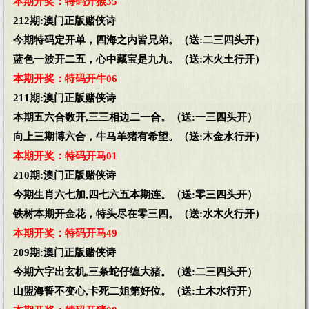
本期开奖：特码开猴35
212期:澳门正版赌侠诗
今期特码定开单，四海之内皆兄弟。（送:二三四头开）
蓝色一波开二五，心中藏宝是九九。（送:木火土行开）
本期开奖：特码开牛06
211期:澳门正版赌侠诗
本期五六合数开,三三相边二一合。（送:一三四头开）
向上三期博六合，牛马羊猪有希望。（送:木金水行开）
本期开奖：特码开马01
210期:澳门正版赌侠诗
今期生肖六七加,四七六五本期连。（送:零三四头开）
铁树本期开金花，特头尽在零三四。（送:水木火行开）
本期开奖：特码开马49
209期:澳门正版赌侠诗
今期六字出玄机,三条蛇仔缠大猪。（送:二三四头开）
山盟海誓不变心,卡死二姐第好位。（送:土木水行开）