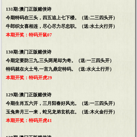
131期:澳门正版赌侠诗
今期特码在三头，四五追上七下楼。（送:二三四头开）
牛郎织女喜相连，尽心尽力尽忠职。（送:水土火行开）
本期开奖：特码开鼠07
130期:澳门正版赌侠诗
今期定要防三九,三头两尾却为奇。（送:一三四头开）
特码就在火土号,一言九鼎定特码。（送:水火土行开）
本期开奖：特码开虎29
129期:澳门正版赌侠诗
今期生肖五六开，三月阳春好风光。（送:一三四头开）
玉兔奔月三一来，蛇兄龙弟玄机在。（送:木火金行开）
本期开奖：特码开虎41