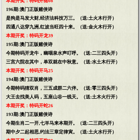
本期开奖：特码开猪08
196期:澳门正版赌侠诗
是狗是马发大财,经济法科技万三。（送:土火木行开）
四通八达穿九洲,红波当旺四十来。（送:金火木行开）
本期开奖：特码开龙39
195期:澳门正版赌侠诗
今期特码开龙牛，幽咽泉水声叮呼。（送:二三四头开）
三宫六院在其中，单双就在中秋意。（送:水土木行开）
本期开奖：特码开马25
194期:澳门正版赌侠诗
今期特码猜双肖，三五成群二六伴。（送:零三四头开）
大王去找美人码，五座山谷一线天。（送:土木火行开）
本期开奖：特码开蛇26
193期:澳门正版赌侠诗
今期生肖二一开,七羊马来本期开。（送:二三四头开）
期中夕二起相思,约法三章定律寅。（送:土火水行开）