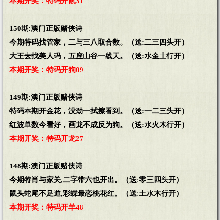
本期开奖：特码开鼠31
150期:澳门正版赌侠诗
今期特码找管家，二与三八取合数。（送:二三四头开）
大王去找美人码，五座山谷一线天。（送:水金土行开）
本期开奖：特码开狗09
149期:澳门正版赌侠诗
特码本期开金花，没劲一拭擦看到。（送:一二三头开）
红波单数今看好，画龙不成反为狗。（送:水火木行开）
本期开奖：特码开龙27
148期:澳门正版赌侠诗
今期特肖与家关,二字带六也开出。（送:零三四头开）
鼠头蛇尾不足道,彩蝶最恋桃花红。（送:土水木行开）
本期开奖：特码开羊48