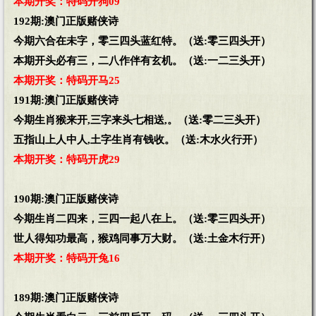
本期开奖：特码开狗09
192期:澳门正版赌侠诗
今期六合在未字，零三四头蓝红特。（送:零三四头开）
本期开头必有三，二八作伴有玄机。（送:一二三头开）
本期开奖：特码开马25
191期:澳门正版赌侠诗
今期生肖猴来开,三字来头七相送,。（送:零二三头开）
五指山上人中人,土字生肖有钱收。（送:木水火行开）
本期开奖：特码开虎29
190期:澳门正版赌侠诗
今期生肖二四来，三四一起八在上。（送:零三四头开）
世人得知功最高，猴鸡同事万大财。（送:土金木行开）
本期开奖：特码开兔16
189期:澳门正版赌侠诗