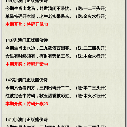
144期:澳门正版赌侠诗
今期生肖出龙马，处世清闲不带忧。（送:一二三头开）
单绿特码开本期，老牛老实呆呆来。（送:金火水行开）
本期开奖：特码开鼠43
143期:澳门正版赌侠诗
今期生肖出水边，三九载酒西园罪。（送:二三四头开）
命里有时终须有，有财有势是王爷。（送:木金火行开）
本期开奖：特码开猪44
142期:澳门正版赌侠诗
今期六合看四方，三四出码开二二。（送:零二三头开）
红波定会中特码，软玉温香披彩虹。（送:木火水行开）
本期开奖：特码开猴23
141期:澳门正版赌侠诗