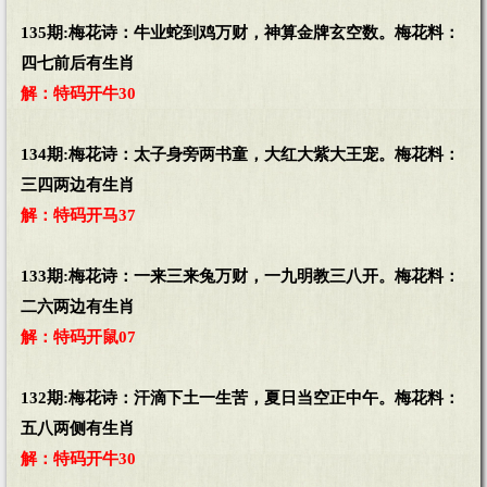
135期:梅花诗：牛业蛇到鸡万财，神算金牌玄空数。梅花料：
四七前后有生肖
解：特码开牛30
134期:梅花诗：太子身旁两书童，大红大紫大王宠。梅花料：
三四两边有生肖
解：特码开马37
133期:梅花诗：一来三来兔万财，一九明教三八开。梅花料：
二六两边有生肖
解：特码开鼠07
132期:梅花诗：汗滴下土一生苦，夏日当空正中午。梅花料：
五八两侧有生肖
解：特码开牛30