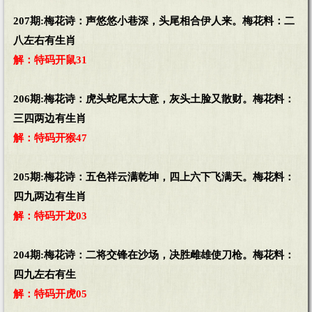
207期:梅花诗：声悠悠小巷深，头尾相合伊人来。梅花料：二
八左右有生肖
解：特码开鼠31
206期:梅花诗：虎头蛇尾太大意，灰头土脸又散财。梅花料：
三四两边有生肖
解：特码开猴47
205期:梅花诗：五色祥云满乾坤，四上六下飞满天。梅花料：
四九两边有生肖
解：特码开龙03
204期:梅花诗：二将交锋在沙场，决胜雌雄使刀枪。梅花料：
四九左右有生
解：特码开虎05