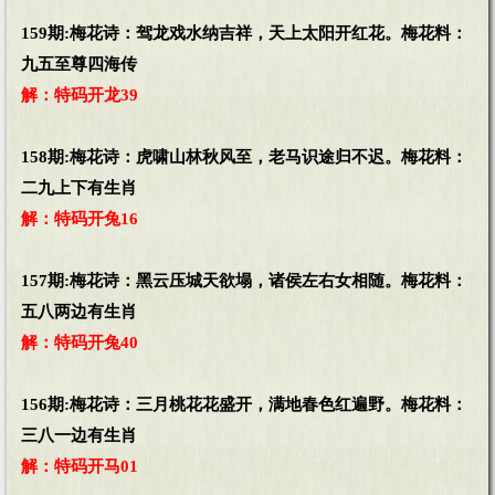
159期:梅花诗：驾龙戏水纳吉祥，天上太阳开红花。梅花料：
九五至尊四海传
解：特码开龙39
158期:梅花诗：虎啸山林秋风至，老马识途归不迟。梅花料：
二九上下有生肖
解：特码开兔16
157期:梅花诗：黑云压城天欲塌，诸侯左右女相随。梅花料：
五八两边有生肖
解：特码开兔40
156期:梅花诗：三月桃花花盛开，满地春色红遍野。梅花料：
三八一边有生肖
解：特码开马01