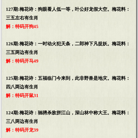
127期:梅花诗：狗眼看人低一等，叶公好龙假大空。梅花料：
三五左右有生肖
解：特码开狗45
126期:梅花诗：一时动火犯天条，二郎神下凡捉妖。梅花料：
三五两边有生肖
解：特码开马49
125期:梅花诗：五福临门今来到，此非野兽是地灾。梅花料：
四八两边有生肖
解：特码开鼠31
124期:梅花诗：驰骋杀敌拼江山，深山林中称大王。梅花料：
三八两边有生肖
解：特码开龙39