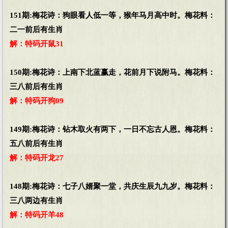
151期:梅花诗：狗眼看人低一等，猴年马月高中时。梅花料：
二一前后有生肖
解：特码开鼠31
150期:梅花诗：上南下北蓝赢走，花前月下说附马。梅花料：
三八前后有生肖
解：特码开狗09
149期:梅花诗：钻木取火有两下，一日不忘古人恩。梅花料：
五八前后有生肖
解：特码开龙27
148期:梅花诗：七子八婿聚一堂，共庆生辰九九岁。梅花料：
三八两边有生肖
解：特码开羊48