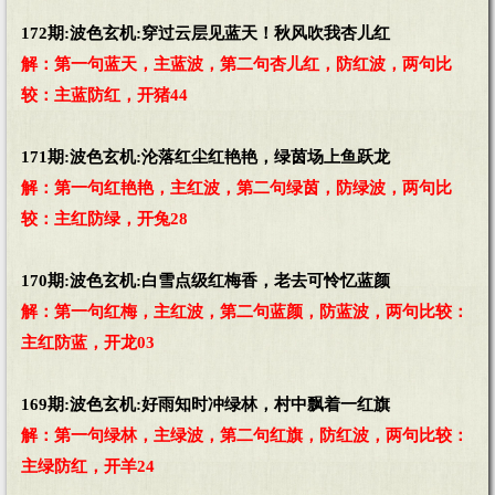
172期:波色玄机:穿过云层见蓝天！秋风吹我杏儿红
解：第一句蓝天，主蓝波，第二句杏儿红，防红波，两句比
较：主蓝防红，开猪44
171期:波色玄机:沦落红尘红艳艳，绿茵场上鱼跃龙
解：第一句红艳艳，主红波，第二句绿茵，防绿波，两句比
较：主红防绿，开兔28
170期:波色玄机:白雪点级红梅香，老去可怜忆蓝颜
解：第一句红梅，主红波，第二句蓝颜，防蓝波，两句比较：
主红防蓝，开龙03
169期:波色玄机:好雨知时冲绿林，村中飘着一红旗
解：第一句绿林，主绿波，第二句红旗，防红波，两句比较：
主绿防红，开羊24