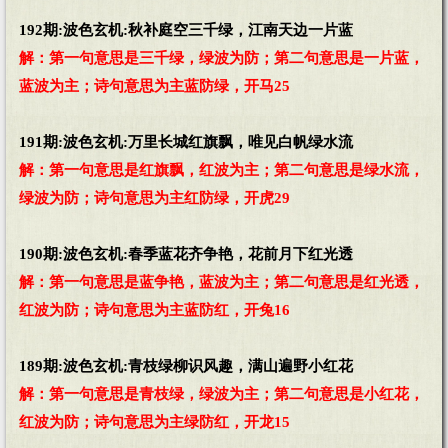
192期:波色玄机:秋补庭空三千绿，江南天边一片蓝
解：第一句意思是三千绿，绿波为防；第二句意思是一片蓝，
蓝波为主；诗句意思为主蓝防绿，开马25
191期:波色玄机:万里长城红旗飘，唯见白帆绿水流
解：第一句意思是红旗飘，红波为主；第二句意思是绿水流，
绿波为防；诗句意思为主红防绿，开虎29
190期:波色玄机:春季蓝花齐争艳，花前月下红光透
解：第一句意思是蓝争艳，蓝波为主；第二句意思是红光透，
红波为防；诗句意思为主蓝防红，开兔16
189期:波色玄机:青枝绿柳识风趣，满山遍野小红花
解：第一句意思是青枝绿，绿波为主；第二句意思是小红花，
红波为防；诗句意思为主绿防红，开龙15