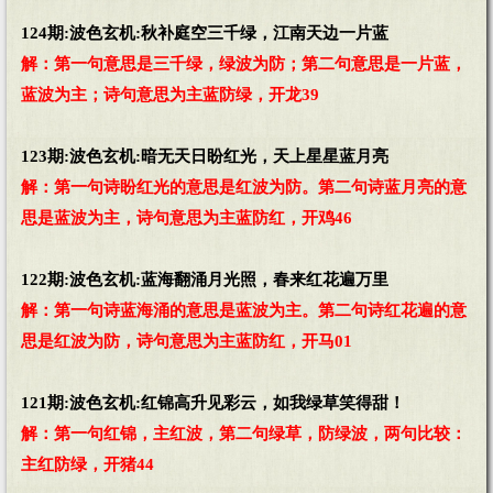
124期:波色玄机:秋补庭空三千绿，江南天边一片蓝
解：第一句意思是三千绿，绿波为防；第二句意思是一片蓝，
蓝波为主；诗句意思为主蓝防绿，开龙39
123期:波色玄机:暗无天日盼红光，天上星星蓝月亮
解：第一句诗盼红光的意思是红波为防。第二句诗蓝月亮的意
思是蓝波为主，诗句意思为主蓝防红，开鸡46
122期:波色玄机:蓝海翻涌月光照，春来红花遍万里
解：第一句诗蓝海涌的意思是蓝波为主。第二句诗红花遍的意
思是红波为防，诗句意思为主蓝防红，开马01
121期:波色玄机:红锦高升见彩云，如我绿草笑得甜！
解：第一句红锦，主红波，第二句绿草，防绿波，两句比较：
主红防绿，开猪44