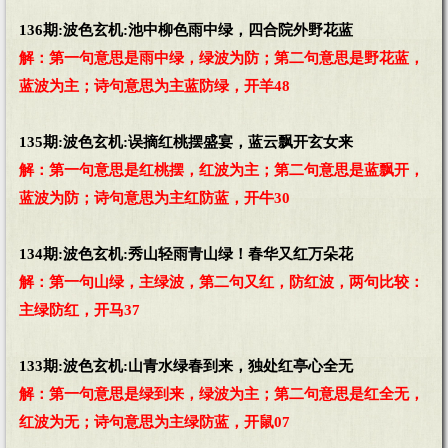
136期:波色玄机:池中柳色雨中绿，四合院外野花蓝
解：第一句意思是雨中绿，绿波为防；第二句意思是野花蓝，
蓝波为主；诗句意思为主蓝防绿，开羊48
135期:波色玄机:误摘红桃摆盛宴，蓝云飘开玄女来
解：第一句意思是红桃摆，红波为主；第二句意思是蓝飘开，
蓝波为防；诗句意思为主红防蓝，开牛30
134期:波色玄机:秀山轻雨青山绿！春华又红万朵花
解：第一句山绿，主绿波，第二句又红，防红波，两句比较：
主绿防红，开马37
133期:波色玄机:山青水绿春到来，独处红亭心全无
解：第一句意思是绿到来，绿波为主；第二句意思是红全无，
红波为无；诗句意思为主绿防蓝，开鼠07