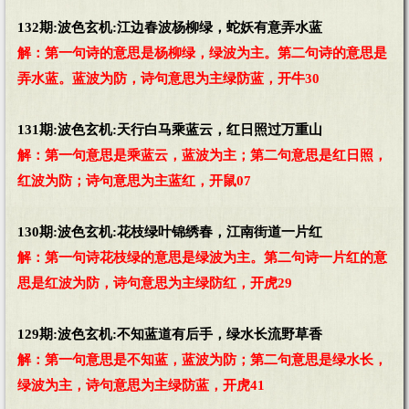
132期:波色玄机:江边春波杨柳绿，蛇妖有意弄水蓝
解：第一句诗的意思是杨柳绿，绿波为主。第二句诗的意思是
弄水蓝。蓝波为防，诗句意思为主绿防蓝，开牛30
131期:波色玄机:天行白马乘蓝云，红日照过万重山
解：第一句意思是乘蓝云，蓝波为主；第二句意思是红日照，
红波为防；诗句意思为主蓝红，开鼠07
130期:波色玄机:花枝绿叶锦绣春，江南街道一片红
解：第一句诗花枝绿的意思是绿波为主。第二句诗一片红的意
思是红波为防，诗句意思为主绿防红，开虎29
129期:波色玄机:不知蓝道有后手，绿水长流野草香
解：第一句意思是不知蓝，蓝波为防；第二句意思是绿水长，
绿波为主，诗句意思为主绿防蓝，开虎41