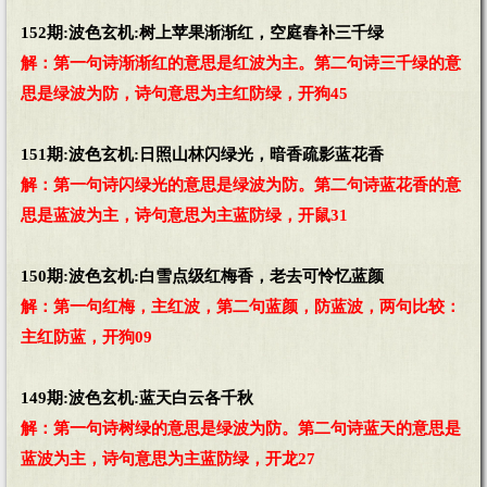
152期:波色玄机:树上苹果渐渐红，空庭春补三千绿
解：第一句诗渐渐红的意思是红波为主。第二句诗三千绿的意
思是绿波为防，诗句意思为主红防绿，开狗45
151期:波色玄机:日照山林闪绿光，暗香疏影蓝花香
解：第一句诗闪绿光的意思是绿波为防。第二句诗蓝花香的意
思是蓝波为主，诗句意思为主蓝防绿，开鼠31
150期:波色玄机:白雪点级红梅香，老去可怜忆蓝颜
解：第一句红梅，主红波，第二句蓝颜，防蓝波，两句比较：
主红防蓝，开狗09
149期:波色玄机:蓝天白云各千秋
解：第一句诗树绿的意思是绿波为防。第二句诗蓝天的意思是
蓝波为主，诗句意思为主蓝防绿，开龙27