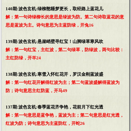
140期:波色玄机:绿柳憨睡梦更长，取经路上蓝花儿
解：第一句诗绿柳长的意思是绿波为防。第二句诗取蓝花的意
思是蓝波为主。诗句意思为主蓝防绿，开兔16
139期:波色玄机:悬崖峭壁寻红宝！山脚绿草寒风吹
解：第一句红宝，主红波，第二句绿草，防绿波，两句比较：
主红防绿，开羊24
138期:波色玄机:寒雪入怀红花开，罗汉金刚蓝波盛
解：第一句红花开解得红波为主；第二句蓝波盛解得蓝波为
防；诗句意思主红防蓝，开马49
137期:波色玄机:春季蓝花齐争艳，花前月下红光透
解：第一句意思是蓝争艳，蓝波为主；第二句意思是红光透，
红波为防；诗句意思为主蓝防红，开蛇26