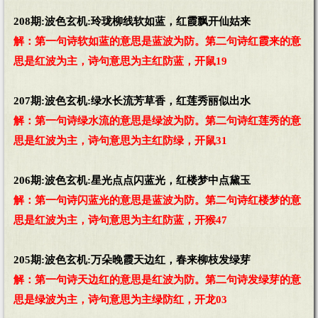
208期:波色玄机:玲珑柳线软如蓝，红霞飘开仙姑来
解：第一句诗软如蓝的意思是蓝波为防。第二句诗红霞来的意
思是红波为主，诗句意思为主红防蓝，开鼠19
207期:波色玄机:绿水长流芳草香，红莲秀丽似出水
解：第一句诗绿水流的意思是绿波为防。第二句诗红莲秀的意
思是红波为主，诗句意思为主红防绿，开鼠31
206期:波色玄机:星光点点闪蓝光，红楼梦中点黛玉
解：第一句诗闪蓝光的意思是蓝波为防。第二句诗红楼梦的意
思是红波为主，诗句意思为主红防蓝，开猴47
205期:波色玄机:万朵晚霞天边红，春来柳枝发绿芽
解：第一句诗天边红的意思是红波为防。第二句诗发绿芽的意
思是绿波为主，诗句意思为主绿防红，开龙03