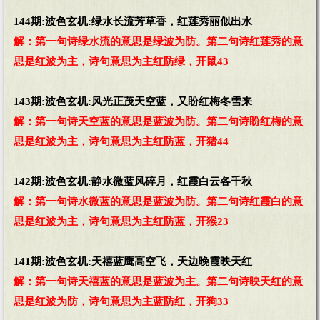
144期:波色玄机:绿水长流芳草香，红莲秀丽似出水
解：第一句诗绿水流的意思是绿波为防。第二句诗红莲秀的意
思是红波为主，诗句意思为主红防绿，开鼠43
143期:波色玄机:风光正茂天空蓝，又盼红梅冬雪来
解：第一句诗天空蓝的意思是蓝波为防。第二句诗盼红梅的意
思是红波为主，诗句意思为主红防蓝，开猪44
142期:波色玄机:静水微蓝风碎月，红霞白云各千秋
解：第一句诗水微蓝的意思是蓝波为防。第二句诗红霞白的意
思是红波为主，诗句意思为主红防蓝，开猴23
141期:波色玄机:天禧蓝鹰高空飞，天边晚霞映天红
解：第一句诗天禧蓝的意思是蓝波为主。第二句诗映天红的意
思是红波为防，诗句意思为主蓝防红，开狗33