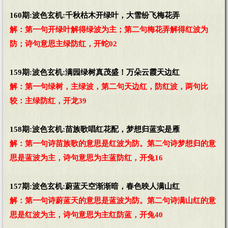
160期:波色玄机:千秋枯木开绿叶，大雪纷飞梅花弄
解：第一句开绿叶解得绿波为主；第二句梅花弄解得红波为
防；诗句意思主绿防红，开蛇02
159期:波色玄机:满园绿树真茂盛！万朵云霞天边红
解：第一句绿树，主绿波，第二句天边红，防红波，两句比
较：主绿防红，开龙39
158期:波色玄机:苗族歌唱红花配，梦想归蓝实是雁
解：第一句诗苗族歌的意思是红波为防。第二句诗梦想归的意
思是蓝波为主，诗句意思为主蓝防红，开兔16
157期:波色玄机:蔚蓝天空渐渐暗，春色映人满山红
解：第一句诗蔚蓝天的意思是蓝波为防。第二句诗满山红的意
思是红波为主，诗句意思为主红防蓝，开兔40