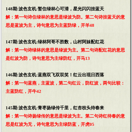
148期:波色玄机:暂住绿林心可清，星光闪闪挂蓝天
解：第一句诗住绿林的意思是绿波为防。第二句诗挂蓝天的意
思是蓝波为主，诗句意思为主蓝防绿，开羊48
147期:波色玄机:绿林阿哥不胜数，山村阿妹配红花
解：第一句诗绿林的意思是绿波为主。第二句诗配红花的意思
是红波为防，诗句意思为主绿防红，开马13
146期:波色玄机:蓝燕双飞双双笑！红云出现日西落
解：第一句蓝燕，主蓝波，第二句红云，防红波，两句比较：
主蓝防红，开牛42
145期:波色玄机:青枣扬绿传千里，红杏枝头待春来
解：第一句诗扬绿传的意思是绿波为主。第二句诗红待春的意
思是红波为无，诗句意思为主绿防蓝，开虎05