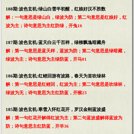
188期:波色玄机:绿山白雪半初醒，红娘好汉不胜数
解：一句意思是绿山白，绿波为防；第二句意思是红娘好，红
波为主；诗句意思为主红防绿，开兔16
187期:波色玄机:蓝天白云千百样，绿柳飘逸暗藏舟
解：第一句意思是蓝天样，蓝波为防；第二句意思是绿暗藏，
绿波为主；诗句意思为主绿防蓝，开马01
186期:波色玄机:红鲤回游有波路，春天为首吹绿林
解：第一句意思是红鲤回，红波为主；第二句意思是吹绿林，
绿波为无；诗句意思为主红防蓝，开猴23
185期:波色玄机:寒雪入怀红花开，罗汉金刚蓝波盛
解：第一句红花开解得红波为主；第二句蓝波盛解得蓝波为
防；诗句意思主红防蓝，开羊36