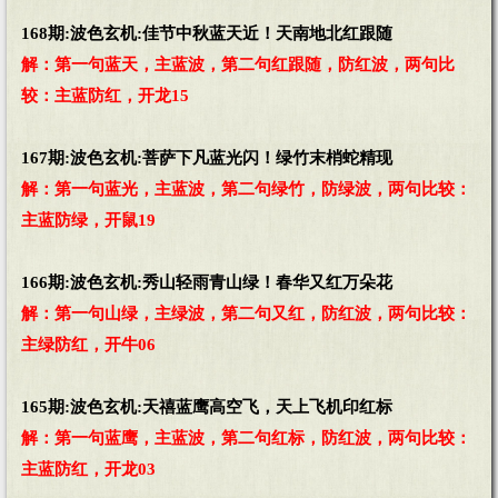
168期:波色玄机:佳节中秋蓝天近！天南地北红跟随
解：第一句蓝天，主蓝波，第二句红跟随，防红波，两句比
较：主蓝防红，开龙15
167期:波色玄机:菩萨下凡蓝光闪！绿竹末梢蛇精现
解：第一句蓝光，主蓝波，第二句绿竹，防绿波，两句比较：
主蓝防绿，开鼠19
166期:波色玄机:秀山轻雨青山绿！春华又红万朵花
解：第一句山绿，主绿波，第二句又红，防红波，两句比较：
主绿防红，开牛06
165期:波色玄机:天禧蓝鹰高空飞，天上飞机印红标
解：第一句蓝鹰，主蓝波，第二句红标，防红波，两句比较：
主蓝防红，开龙03