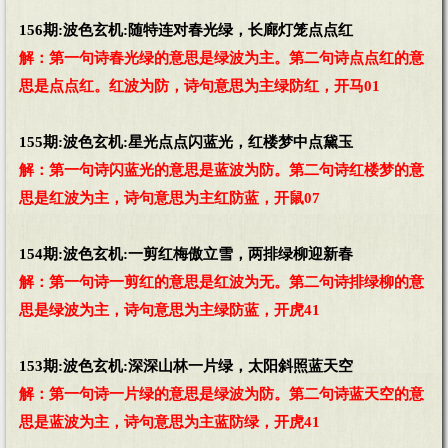
156期:波色玄机:随特连对春光绿，长廊灯笼点点红
解：第一句诗春光绿的意思是绿波为主。第二句诗点点红的意
思是点点红。红波为防，诗句意思为主绿防红，开马01
155期:波色玄机:星光点点闪蓝光，红楼梦中点黛玉
解：第一句诗闪蓝光的意思是蓝波为防。第二句诗红楼梦的意
思是红波为主，诗句意思为主红防蓝，开鼠07
154期:波色玄机:一剪红梅傲立雪，两排绿柳迎新春
解：第一句诗一剪红的意思是红波为无。第二句诗排绿柳的意
思是绿波为主，诗句意思为主绿防蓝，开虎41
153期:波色玄机:深深山林一片绿，太阳斜照蓝天空
解：第一句诗一片绿的意思是绿波为防。第二句诗蓝天空的意
思是蓝波为主，诗句意思为主蓝防绿，开虎41