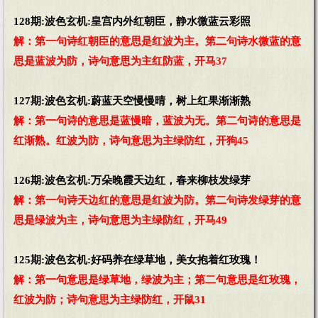
128期:波色玄机:皇宫内外红朝臣，静水微蓝云彩照
解：第一句诗红朝臣的意思是红波为主。第二句诗水微蓝的意
思是蓝波为防，诗句意思为主红防蓝，开马37
127期:波色玄机:蔚蓝天空慢慢晴，树上红果渐渐熟
解：第一句诗的意思是蓝慢暗，蓝波为无。第二句诗的意思是
红渐熟。红波为防，诗句意思为主绿防红，开狗45
126期:波色玄机:万朵晚霞天边红，春来柳枝发绿芽
解：第一句诗天边红的意思是红波为防。第二句诗发绿芽的意
思是绿波为主，诗句意思为主绿防红，开马49
125期:波色玄机:好码养在绿草地，美女抱着红玫瑰！
解：第一句意思是绿草地，绿波为主；第二句意思是红玫瑰，
红波为防；诗句意思为主绿防红，开鼠31