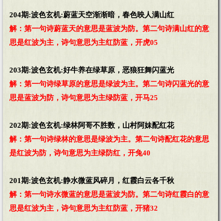
204期:波色玄机:蔚蓝天空渐渐暗，春色映人满山红
解：第一句诗蔚蓝天的意思是蓝波为防。第二句诗满山红的意
思是红波为主，诗句意思为主红防蓝，开虎05
203期:波色玄机:好牛养在绿草原，恶狼狂舞闪蓝光
解：第一句诗绿草原的意思是绿波为主。第二句诗闪蓝光的意
思是蓝波为防，诗句意思为主绿防蓝，开马25
202期:波色玄机:绿林阿哥不胜数，山村阿妹配红花
解：第一句诗绿林的意思是绿波为主。第二句诗配红花的意思
是红波为防，诗句意思为主绿防红，开兔40
201期:波色玄机:静水微蓝风碎月，红霞白云各千秋
解：第一句诗水微蓝的意思是蓝波为防。第二句诗红霞白的意
思是红波为主，诗句意思为主红防蓝，开猪32