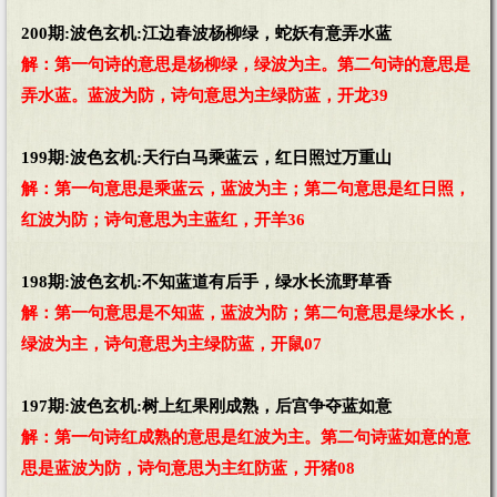
200期:波色玄机:江边春波杨柳绿，蛇妖有意弄水蓝
解：第一句诗的意思是杨柳绿，绿波为主。第二句诗的意思是
弄水蓝。蓝波为防，诗句意思为主绿防蓝，开龙39
199期:波色玄机:天行白马乘蓝云，红日照过万重山
解：第一句意思是乘蓝云，蓝波为主；第二句意思是红日照，
红波为防；诗句意思为主蓝红，开羊36
198期:波色玄机:不知蓝道有后手，绿水长流野草香
解：第一句意思是不知蓝，蓝波为防；第二句意思是绿水长，
绿波为主，诗句意思为主绿防蓝，开鼠07
197期:波色玄机:树上红果刚成熟，后宫争夺蓝如意
解：第一句诗红成熟的意思是红波为主。第二句诗蓝如意的意
思是蓝波为防，诗句意思为主红防蓝，开猪08