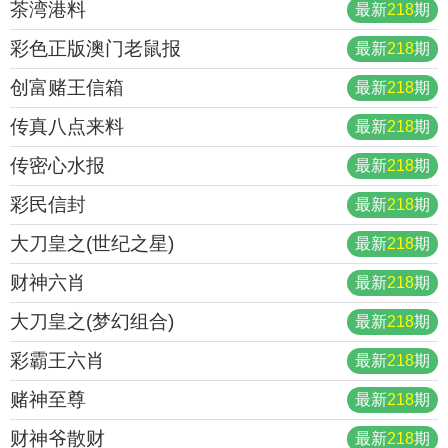
茶湾港料
最新
218
期
彩色正版澳门老鼠报
最新
218
期
创富赌王信箱
最新
218
期
传真八点来料
最新
218
期
传密心水报
最新
218
期
彩民信封
最新
218
期
大刀皇之(世纪之星)
最新
218
期
财神六肖
最新
218
期
大刀皇之(梦幻组合)
最新
218
期
彩霸王六肖
最新
218
期
赌神至尊
最新
218
期
财神爷散财
最新
218
期