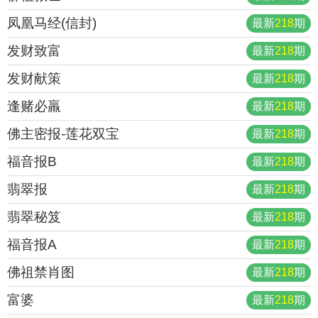
凤凰马经(信封)
最新
218
期
发财致富
最新
218
期
发财献策
最新
218
期
逢赌必羸
最新
218
期
佛主密报-莲花双宝
最新
218
期
福音报B
最新
218
期
翡翠报
最新
218
期
翡翠秘笈
最新
218
期
福音报A
最新
218
期
佛祖禁肖图
最新
218
期
富婆
最新
218
期