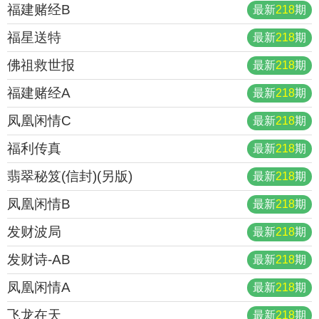
福建赌经B
最新
218
期
福星送特
最新
218
期
佛祖救世报
最新
218
期
福建赌经A
最新
218
期
凤凰闲情C
最新
218
期
福利传真
最新
218
期
翡翠秘笈(信封)(另版)
最新
218
期
凤凰闲情B
最新
218
期
发财波局
最新
218
期
发财诗-AB
最新
218
期
凤凰闲情A
最新
218
期
飞龙在天
最新
218
期