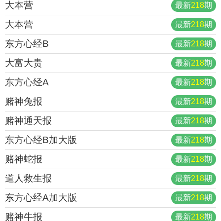
大本营
最新
218
期
大本营
最新
218
期
东方心经B
最新
218
期
大富大贵
最新
218
期
东方心经A
最新
218
期
赌神兔报
最新
218
期
赌神通天报
最新
218
期
东方心经B加大版
最新
218
期
赌神蛇报
最新
218
期
道人救生报
最新
218
期
东方心经A加大版
最新
218
期
赌神牛报
最新
218
期