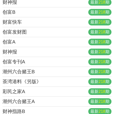
财神报
最新
218
期
创富B
最新
218
期
财富快车
最新
218
期
创富发财图
最新
218
期
创富A
最新
218
期
财神报
最新
218
期
创富专刊A
最新
218
期
潮州六合赌王B
最新
218
期
茶湾港料《另版》
最新
218
期
彩民之家A
最新
218
期
潮州六合赌王A
最新
218
期
财神指路B
最新
218
期