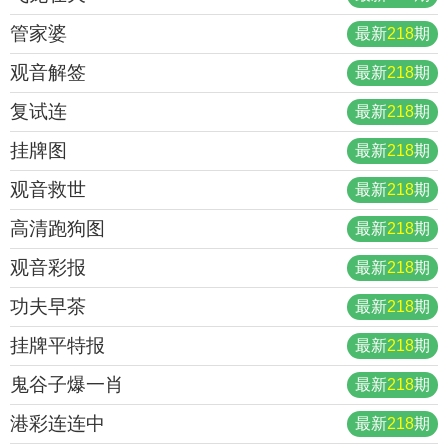
管家婆
最新
218
期
观音解签
最新
218
期
复试连
最新
218
期
挂牌图
最新
218
期
观音救世
最新
218
期
高清跑狗图
最新
218
期
观音彩报
最新
218
期
功夫早茶
最新
218
期
挂牌平特报
最新
218
期
鬼谷子爆一肖
最新
218
期
港彩连连中
最新
218
期