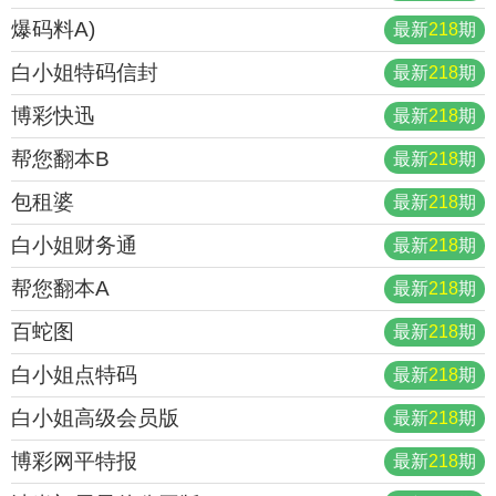
爆码料A)
最新
218
期
白小姐特码信封
最新
218
期
博彩快迅
最新
218
期
帮您翻本B
最新
218
期
包租婆
最新
218
期
白小姐财务通
最新
218
期
帮您翻本A
最新
218
期
百蛇图
最新
218
期
白小姐点特码
最新
218
期
白小姐高级会员版
最新
218
期
博彩网平特报
最新
218
期