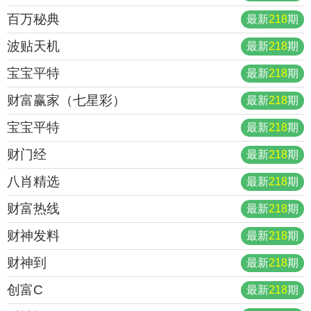
百万秘典
最新
218
期
波贴天机
最新
218
期
宝宝平特
最新
218
期
财富赢家（七星彩）
最新
218
期
宝宝平特
最新
218
期
财门经
最新
218
期
八肖精选
最新
218
期
财富热线
最新
218
期
财神发料
最新
218
期
财神到
最新
218
期
创富C
最新
218
期