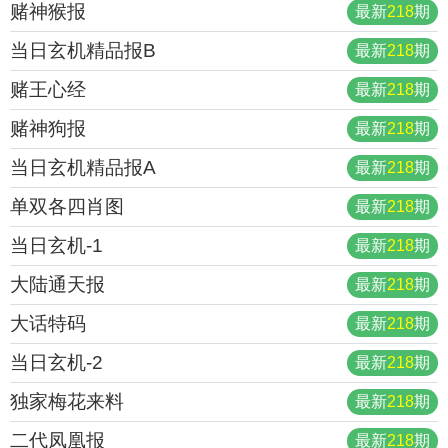
赌神猴报
最新
218
期
当日玄机精品报B
最新
218
期
赌王心经
最新
218
期
赌神狗报
最新
218
期
当日玄机精品报A
最新
218
期
单双各四肖图
最新
218
期
当日玄机-1
最新
218
期
大陆通天报
最新
218
期
大话特码
最新
218
期
当日玄机-2
最新
218
期
独家梅花来料
最新
218
期
二代凤凰报
最新
218
期