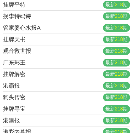
挂牌平特
最新
218
期
拐李特码诗
最新
218
期
管家婆心水报A
最新
218
期
挂牌天书
最新
218
期
观音救世报
最新
218
期
广东彩王
最新
218
期
挂牌解密
最新
218
期
港霸报
最新
218
期
狗头传密
最新
218
期
挂牌寻宝
最新
218
期
港澳报
最新
218
期
港彩内幕报
最新
218
期