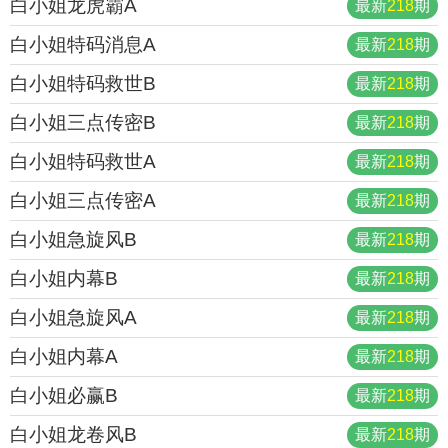
白小姐龙虎霸A
最新
218
期
白小姐特码消息A
最新
218
期
白小姐特码救世B
最新
218
期
白小姐三点传密B
最新
218
期
白小姐特码救世A
最新
218
期
白小姐三点传密A
最新
218
期
白小姐急旋风B
最新
218
期
白小姐内幕B
最新
218
期
白小姐急旋风A
最新
218
期
白小姐内幕A
最新
218
期
白小姐必赢B
最新
218
期
白小姐龙卷风B
最新
218
期