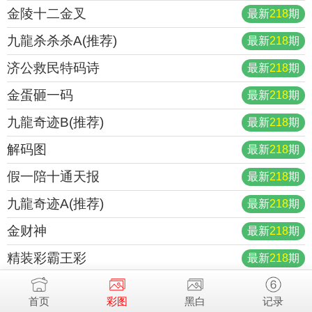
金陵十二金叉
最新
218
期
九龍杀杀杀A(推荐)
最新
218
期
济公救民特码诗
最新
218
期
金蛋砸一码
最新
218
期
九龍奇迹B(推荐)
最新
218
期
解码图
最新
218
期
假一陪十通天报
最新
218
期
九龍奇迹A(推荐)
最新
218
期
金财神
最新
218
期
精装彩霸王彩
最新
218
期
九龍内幕B(推荐)
最新
218
期
首页
彩图
黑白
记录