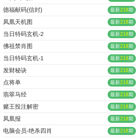
德福献码(信封)
最新
218
期
凤凰天机图
最新
218
期
当日特码玄机-2
最新
218
期
佛祖禁肖图
最新
218
期
当日特码玄机-1
最新
218
期
发财秘诀
最新
218
期
点将单
最新
218
期
翡翠马经
最新
218
期
赌王投注解密
最新
218
期
凤凰报
最新
218
期
电脑会员-绝杀四肖
最新
218
期