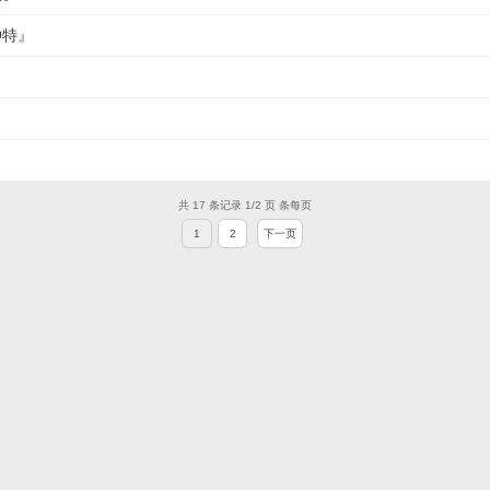
仲特』
共 17 条记录 1/2 页 条每页
1
2
下一页